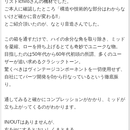
リストIchiroさんの機材でした。
ご本人に確認したところ「構造や技術的な部分はわからな
いけど確かに音が変わる!!」
とご紹介頂いたのが、なとり音造さんでした。
この箱を通すだけで、ハイの余分な角を取り除き、ミッド
を凝縮、ローを持ち上げるとても奇妙でユニークな物。
目指したのは50年代から60年代初頭の所謂、多くのユー
ザーが追い求めるクラシックトーン。
驚くべきはヴィンテージコンポーネントを一切使用せず、
自社にてパーツ開発を0から行なっているという徹底振
り。
通してみると確かにコンプレッションがかかり、ミッドが
立ち上がってくるのがわかります。
IN/OUTはありませんが、
右をinにすると:おいしくまとまる