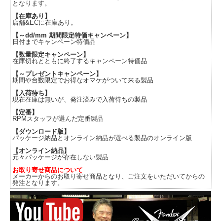
となります。
【在庫あり】
店舗&ECに在庫あり。
【～dd/mm 期間限定特価キャンペーン】
日付までキャンペーン特価品
【数量限定キャンペーン】
在庫切れとともに終了するキャンペーン特価品
【～プレゼントキャンペーン】
期間や台数限定でお得なオマケがついて来る製品
【入荷待ち】
現在在庫は無いが、発注済みで入荷待ちの製品
【定番】
RPMスタッフが選んだ定番製品
【ダウンロード版】
パッケージ納品とオンライン納品が選べる製品のオンライン版
【オンライン納品】
元々パッケージが存在しない製品
お取り寄せ商品について
メーカーからのお取り寄せ商品となり、ご注文をいただいてからの
発注となります。