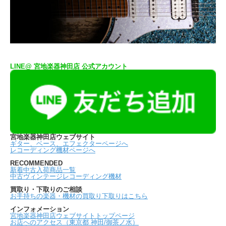
LINE@ 宮地楽器神田店 公式アカウント
宮地楽器神田店ウェブサイト
ギター、ベース、エフェクターページへ
レコーディング機材ページへ
RECOMMENDED
新着中古入荷商品一覧
中古ヴィンテージレコーディング機材
買取り・下取りのご相談
お手持ちの楽器・機材の買取り下取りはこちら
インフォメーション
宮地楽器神田店ウェブサイトトップページ
お店へのアクセス（東京都 神田/御茶ノ水）