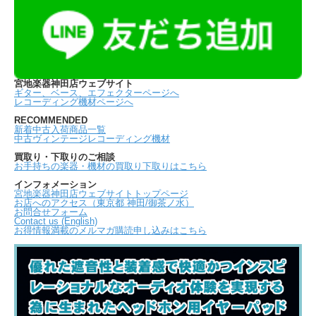
宮地楽器神田店ウェブサイト
ギター、ベース、エフェクターページへ
レコーディング機材ページへ
RECOMMENDED
新着中古入荷商品一覧
中古ヴィンテージレコーディング機材
買取り・下取りのご相談
お手持ちの楽器・機材の買取り下取りはこちら
インフォメーション
宮地楽器神田店ウェブサイトトップページ
お店へのアクセス（東京都 神田/御茶ノ水）
お問合せフォーム
Contact us (English)
お得情報満載のメルマガ購読申し込みはこちら