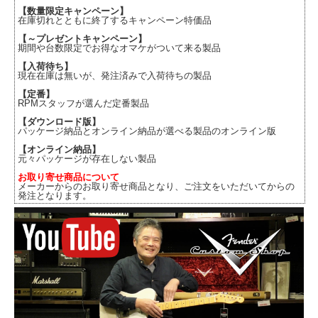
【数量限定キャンペーン】
在庫切れとともに終了するキャンペーン特価品
【～プレゼントキャンペーン】
期間や台数限定でお得なオマケがついて来る製品
【入荷待ち】
現在在庫は無いが、発注済みで入荷待ちの製品
【定番】
RPMスタッフが選んだ定番製品
【ダウンロード版】
パッケージ納品とオンライン納品が選べる製品のオンライン版
【オンライン納品】
元々パッケージが存在しない製品
お取り寄せ商品について
メーカーからのお取り寄せ商品となり、ご注文をいただいてからの
発注となります。