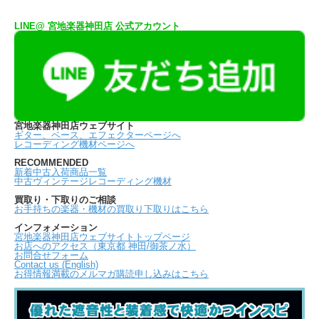
LINE@ 宮地楽器神田店 公式アカウント
宮地楽器神田店ウェブサイト
ギター、ベース、エフェクターページへ
レコーディング機材ページへ
RECOMMENDED
新着中古入荷商品一覧
中古ヴィンテージレコーディング機材
買取り・下取りのご相談
お手持ちの楽器・機材の買取り下取りはこちら
インフォメーション
宮地楽器神田店ウェブサイトトップページ
お店へのアクセス（東京都 神田/御茶ノ水）
お問合せフォーム
Contact us (English)
お得情報満載のメルマガ購読申し込みはこちら