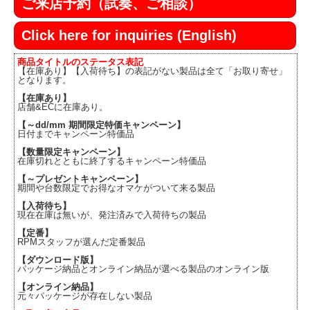
ご来店予約（試奏、ご相談）
Click here for inquiries (English)
商品タイトルのステータス表記
【在庫あり】【入荷待ち】の表記がない製品は全て「お取り寄せ」
となります。
【在庫あり】
店舗&ECに在庫あり。
【～dd/mm 期間限定特価キャンペーン】
日付までキャンペーン特価品
【数量限定キャンペーン】
在庫切れとともに終了するキャンペーン特価品
【～プレゼントキャンペーン】
期間や台数限定でお得なオマケがついて来る製品
【入荷待ち】
現在在庫は無いが、発注済みで入荷待ちの製品
【定番】
RPMスタッフが選んだ定番製品
【ダウンロード版】
パッケージ納品とオンライン納品が選べる製品のオンライン版
【オンライン納品】
元々パッケージが存在しない製品