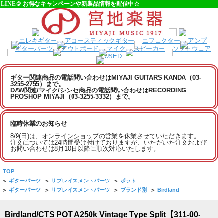
LINE＠ お得なキャンペーンや新製品情報を配信中☆
ギター関連商品の電話問い合わせはMIYAJI GUITARS KANDA（03-
3255-2755）まで。
DAW関連/マイク/シンセ商品の電話問い合わせはRECORDING
PROSHOP MIYAJI（03-3255-3332）まで。
臨時休業のお知らせ
8/9(日)は、オンラインショップの営業を休業させていただきます。
注文については24時間受け付けておりますが、いただいた注文および
お問い合わせは8月10日以降に順次対応いたします。
TOP
>
ギターパーツ
>
リプレイスメントパーツ
>
ポット
>
ギターパーツ
>
リプレイスメントパーツ
>
ブランド別
>
Birdland
Birdland/CTS POT A250k Vintage Type Split【311-00-