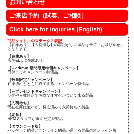
お問い合わせ
ご来店予約（試奏、ご相談）
Click here for inquiries (English)
商品タイトルのステータス表記
【在庫あり】【入荷待ち】の表記がない製品は全て「お取り寄せ」
となります。
【在庫あり】
店舗&ECに在庫あり。
【～dd/mm 期間限定特価キャンペーン】
日付までキャンペーン特価品
【数量限定キャンペーン】
在庫切れとともに終了するキャンペーン特価品
【～プレゼントキャンペーン】
期間や台数限定でお得なオマケがついて来る製品
【入荷待ち】
現在在庫は無いが、発注済みで入荷待ちの製品
【定番】
RPMスタッフが選んだ定番製品
【ダウンロード版】
パッケージ納品とオンライン納品が選べる製品のオンライン版