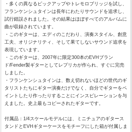
・多くの異なるピックアップやトレモロブリッジを試し、
フランケンシュタインは長年にわたりサウンドを追求し、
試行錯誤されました。その結果はほぼすべてのアルバムに
曲が収録されています。
・このギターは、エディのこだわり、演奏スタイル、創意
工夫、オリジナリティ、そして果てしないサウンド追求を
表現しています。
・このギターは、2007年に限定300本のEVHブラン
ド/Fender製ギターとしてレプリカが作られ、すぐに完売
しました。
・フランケンシュタインは、数え切れないほどの世代のギ
タリストたちにギター演奏だけでなく、自分でギターをペ
イントしたり作ったりすることにインスピレーションを与
えました。史上最もコピーされたギターです。
付属品：1/4スケールモデルには、ミニチュアのギタース
タンドとEVHギターケースをモチーフにした箱が付属しま