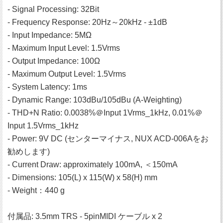
- Signal Processing: 32Bit
- Frequency Response: 20Hz～20kHz - ±1dB
- Input Impedance: 5MΩ
- Maximum Input Level: 1.5Vrms
- Output Impedance: 100Ω
- Maximum Output Level: 1.5Vrms
- System Latency: 1ms
- Dynamic Range: 103dBu/105dBu (A-Weighting)
- THD+N Ratio: 0.0038%＠Input 1Vrms_1kHz, 0.01%＠
Input 1.5Vrms_1kHz
- Power: 9V DC (センターマイナス, NUX ACD-006Aをお
勧めします)
- Current Draw: approximately 100mA, ＜150mA
- Dimensions: 105(L) x 115(W) x 58(H) mm
- Weight：440 g
付属品: 3.5mm TRS - 5pinMIDI ケーブル x 2