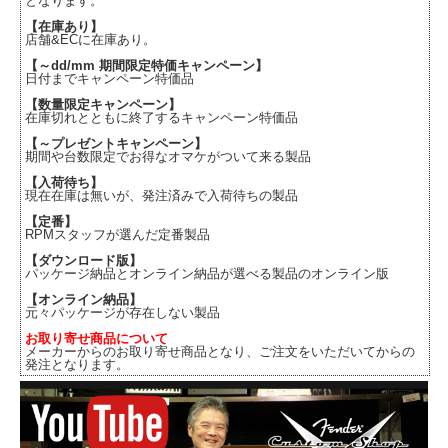
となります。
【在庫あり】
店舗&ECに在庫あり。
【～dd/mm 期間限定特価キャンペーン】
日付までキャンペーン特価品
【数量限定キャンペーン】
在庫切れとともに終了するキャンペーン特価品
【～プレゼントキャンペーン】
期間や台数限定でお得なオマケがついて来る製品
【入荷待ち】
現在在庫は無いが、発注済みで入荷待ちの製品
【定番】
RPMスタッフが選んだ定番製品
【ダウンロード版】
パッケージ納品とオンライン納品が選べる製品のオンライン版
【オンライン納品】
元々パッケージが存在しない製品
お取り寄せ商品について
メーカーからのお取り寄せ商品となり、ご注文をいただいてからの
発注となります。