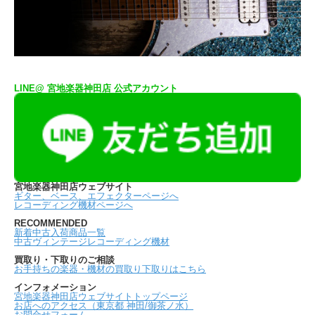
LINE@ 宮地楽器神田店 公式アカウント
宮地楽器神田店ウェブサイト
ギター、ベース、エフェクターページへ
レコーディング機材ページへ
RECOMMENDED
新着中古入荷商品一覧
中古ヴィンテージレコーディング機材
買取り・下取りのご相談
お手持ちの楽器・機材の買取り下取りはこちら
インフォメーション
宮地楽器神田店ウェブサイトトップページ
お店へのアクセス（東京都 神田/御茶ノ水）
お問合せフォーム