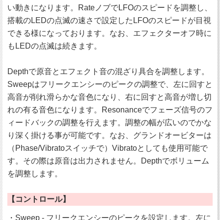
い動きになります。RateノブでLFOのスピードを調整し、
搭載のLEDの点滅の速さで設定したLFOのスピードが目視
できる様になっております。なお、エフェクターオフ時に
もLEDの点滅は続きます。
Depthで原音とエフェクト音の混ざり具合を調整します。
Sweepはフリークエンシーのピークの調整で、左に回すと
高音が削れ滑らかな音色になり、右に回すと高音が増し切
れの有る音色になります。Resonanceでフェーズ信号のフ
ィードバックの調整を行えます。調整の幅が広いのでかな
り深く掛ける事が可能です。なお、グランドオービターは
（Phase/Vibratoスイッチで）Vibratoとしても使用可能で
す。その際は原音は出力されません。Depthでボリューム
を調整します。
【コントロール】
・Sweep - フリークエンシーのピークを設定します。左に