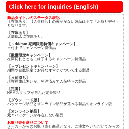
Click here for inquiries (English)
商品タイトルのステータス表記
【在庫あり】【入荷待ち】の表記がない製品は全て「お取り寄せ」
となります。
【在庫あり】
店舗&ECに在庫あり。
【～dd/mm 期間限定特価キャンペーン】
日付までキャンペーン特価品
【数量限定キャンペーン】
在庫切れとともに終了するキャンペーン特価品
【～プレゼントキャンペーン】
期間や台数限定でお得なオマケがついて来る製品
【入荷待ち】
現在在庫は無いが、発注済みで入荷待ちの製品
【定番】
RPMスタッフが選んだ定番製品
【ダウンロード版】
パッケージ納品とオンライン納品が選べる製品のオンライン版
【オンライン納品】
元々パッケージが存在しない製品
お取り寄せ商品について
メーカーからのお取り寄せ商品となり、ご注文をいただいてからの