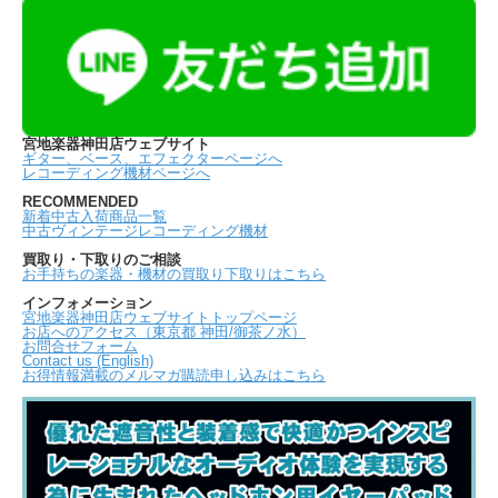
宮地楽器神田店ウェブサイト
ギター、ベース、エフェクターページへ
レコーディング機材ページへ
RECOMMENDED
新着中古入荷商品一覧
中古ヴィンテージレコーディング機材
買取り・下取りのご相談
お手持ちの楽器・機材の買取り下取りはこちら
インフォメーション
宮地楽器神田店ウェブサイトトップページ
お店へのアクセス（東京都 神田/御茶ノ水）
お問合せフォーム
Contact us (English)
お得情報満載のメルマガ購読申し込みはこちら