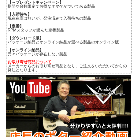
【～プレゼントキャンペーン】
期間や台数限定でお得なオマケがついて来る製品
【入荷待ち】
現在在庫は無いが、発注済みで入荷待ちの製品
【定番】
RPMスタッフが選んだ定番製品
【ダウンロード版】
パッケージ納品とオンライン納品が選べる製品のオンライン版
【オンライン納品】
元々パッケージが存在しない製品
お取り寄せ商品について
メーカーからのお取り寄せ商品となり、ご注文をいただいてからの
発注となります。