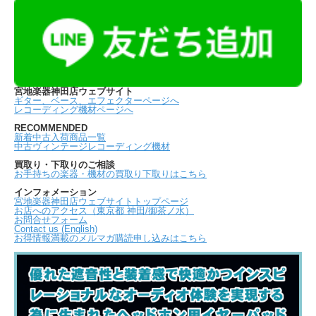
宮地楽器神田店ウェブサイト
ギター、ベース、エフェクターページへ
レコーディング機材ページへ
RECOMMENDED
新着中古入荷商品一覧
中古ヴィンテージレコーディング機材
買取り・下取りのご相談
お手持ちの楽器・機材の買取り下取りはこちら
インフォメーション
宮地楽器神田店ウェブサイトトップページ
お店へのアクセス（東京都 神田/御茶ノ水）
お問合せフォーム
Contact us (English)
お得情報満載のメルマガ購読申し込みはこちら