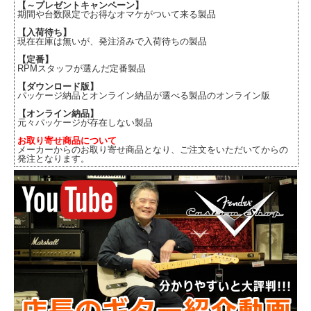
【～プレゼントキャンペーン】
期間や台数限定でお得なオマケがついて来る製品
【入荷待ち】
現在在庫は無いが、発注済みで入荷待ちの製品
【定番】
RPMスタッフが選んだ定番製品
【ダウンロード版】
パッケージ納品とオンライン納品が選べる製品のオンライン版
【オンライン納品】
元々パッケージが存在しない製品
お取り寄せ商品について
メーカーからのお取り寄せ商品となり、ご注文をいただいてからの
発注となります。