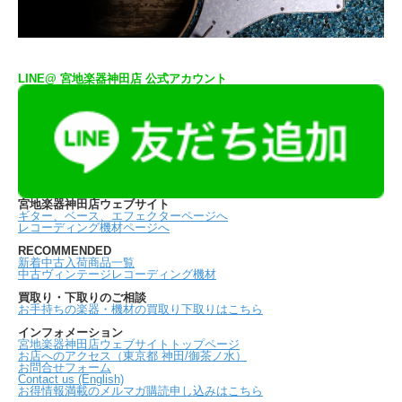
LINE@ 宮地楽器神田店 公式アカウント
宮地楽器神田店ウェブサイト
ギター、ベース、エフェクターページへ
レコーディング機材ページへ
RECOMMENDED
新着中古入荷商品一覧
中古ヴィンテージレコーディング機材
買取り・下取りのご相談
お手持ちの楽器・機材の買取り下取りはこちら
インフォメーション
宮地楽器神田店ウェブサイトトップページ
お店へのアクセス（東京都 神田/御茶ノ水）
お問合せフォーム
Contact us (English)
お得情報満載のメルマガ購読申し込みはこちら