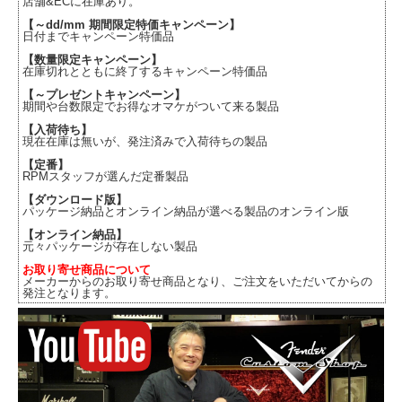
店舗&ECに在庫あり。
【～dd/mm 期間限定特価キャンペーン】
日付までキャンペーン特価品
【数量限定キャンペーン】
在庫切れとともに終了するキャンペーン特価品
【～プレゼントキャンペーン】
期間や台数限定でお得なオマケがついて来る製品
【入荷待ち】
現在在庫は無いが、発注済みで入荷待ちの製品
【定番】
RPMスタッフが選んだ定番製品
【ダウンロード版】
パッケージ納品とオンライン納品が選べる製品のオンライン版
【オンライン納品】
元々パッケージが存在しない製品
お取り寄せ商品について
メーカーからのお取り寄せ商品となり、ご注文をいただいてからの
発注となります。