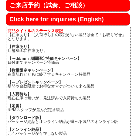
ご来店予約（試奏、ご相談）
Click here for inquiries (English)
商品タイトルのステータス表記
【在庫あり】【入荷待ち】の表記がない製品は全て「お取り寄せ」
となります。
【在庫あり】
店舗&ECに在庫あり。
【～dd/mm 期間限定特価キャンペーン】
日付までキャンペーン特価品
【数量限定キャンペーン】
在庫切れとともに終了するキャンペーン特価品
【～プレゼントキャンペーン】
期間や台数限定でお得なオマケがついて来る製品
【入荷待ち】
現在在庫は無いが、発注済みで入荷待ちの製品
【定番】
RPMスタッフが選んだ定番製品
【ダウンロード版】
パッケージ納品とオンライン納品が選べる製品のオンライン版
【オンライン納品】
元々パッケージが存在しない製品