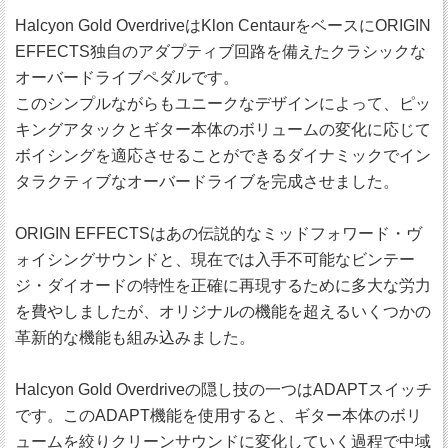
Halcyon Gold OverdriveはKlon CentaurをベースにORIGIN
EFFECTS独自のアダプティブ回路を備えたクラシックな
オーバードライブペダルです。
このシンプルながらもユニークなデザインによって、ピッ
キングアタックとギター本体のボリュームの変化に応じて
ボイシングを適応させることができるダイナミックでイン
タラクティブなオーバードライブを完成させました。
ORIGIN EFFECTSはあの伝説的なミッドフォワード・ヴ
ォイシングサウンドと、現在では入手不可能なビンテー
ジ・ダイオードの特性を正確に再現するために多大な労力
を費やしましたが、オリジナルの機能を超えるいくつかの
革新的な機能も組み込みました。
Halcyon Gold Overdriveの隠し技の一つはADAPTスイッチ
です。このADAPT機能を使用すると、ギター本体のボリ
ュームを絞りクリーンサウンドに変化していく過程で中域