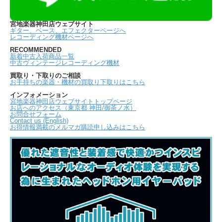
宮地楽器神田店ウェブサイト
ギター、ベース、エフェクターページへ
レコーディング機材ページへ
RECOMMENDED
新着中古入荷商品一覧
中古ヴィンテージレコーディング機材
買取り・下取りのご相談
お手持ちの楽器・機材の買取り下取りはこちら
インフォメーション
宮地楽器神田店ウェブサイトトップページ
お店へのアクセス（東京都 神田/御茶ノ水）
お問合せフォーム
Contact us (English)
お得情報満載のメルマガ購読申し込みはこちら