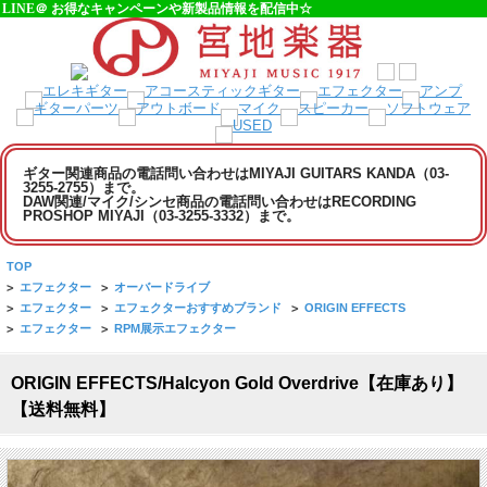
LINE＠ お得なキャンペーンや新製品情報を配信中☆
ギター関連商品の電話問い合わせはMIYAJI GUITARS KANDA（03-
3255-2755）まで。
DAW関連/マイク/シンセ商品の電話問い合わせはRECORDING
PROSHOP MIYAJI（03-3255-3332）まで。
TOP
>
エフェクター
>
オーバードライブ
>
エフェクター
>
エフェクターおすすめブランド
>
ORIGIN EFFECTS
>
エフェクター
>
RPM展示エフェクター
ORIGIN EFFECTS/Halcyon Gold Overdrive【在庫あり】
【送料無料】