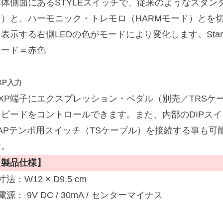
本体側面にあるSTYLEスイッチで、従来のようなスタン
ド）と、ハーモニック・トレモロ（HARMモード）とを切
表示する右側LEDの色がモードにより変化します。Standar
モード＝赤色
XP入力
EXP端子にエクスプレッション・ペダル（別売／TRSケ
スピードをコントロールできます。また、内部のDIPスイ
TAPテンポ用スイッチ（TSケーブル）を接続する事も可
す。
【製品仕様】
寸法：W12 × D9.5 cm
電源： 9V DC / 30mA / センターマイナス