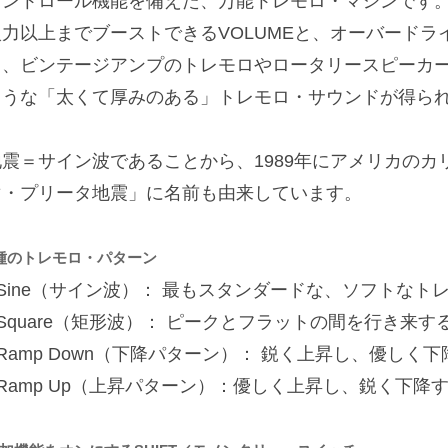
コントロール機能を備えた、万能トレモロ・マシンです
入力以上までブーストできるVOLUMEと、オーバードライ
て、ビンテージアンプのトレモロやロータリースピーカ
ような「太くて厚みのある」トレモロ・サウンドが得ら
地震＝サイン波であることから、1989年にアメリカの
マ・プリータ地震」に名前も由来しています。
種のトレモロ・パターン
■Sine（サイン波）： 最もスタンダードな、ソフトなト
■Square（矩形波）： ピークとフラットの間を行き来
■Ramp Down（下降パターン）： 鋭く上昇し、優し
■Ramp Up（上昇パターン）：優しく上昇し、鋭く下