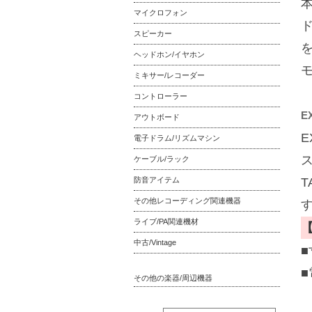
マイクロフォン
スピーカー
を
ヘッドホン/イヤホン
ミキサー/レコーダー
コントローラー
E
アウトボード
電子ドラム/リズムマシン
ケーブル/ラック
防音アイテム
その他レコーディング関連機器
ライブ/PA関連機材
中古/Vintage
■
■
その他の楽器/周辺機器