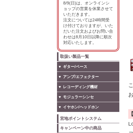
8/9(日)は、オンラインシ
ョップの営業を休業させて
いただきます。
注文については24時間受
け付けておりますが、いた
だいた注文およびお問い合
わせは8月10日以降に順次
対応いたします。
取扱い製品一覧
▼ ギター/ベース
▼ アンプ/エフェクター
こ
▼ レコーディング機材
お
▼ モジュラーシンセ
▼ イヤホン/ヘッドホン
宮地ポイントシステム
L
キャンペーン中の商品