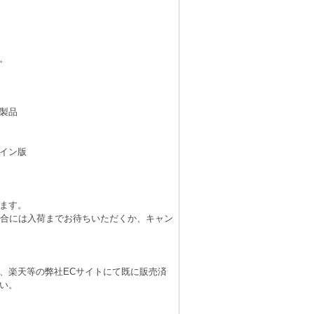
。
製品
イン版
ます。
場合には入荷までお待ちいただくか、キャン
、楽天等の弊社ECサイトにて既に販売済
い。