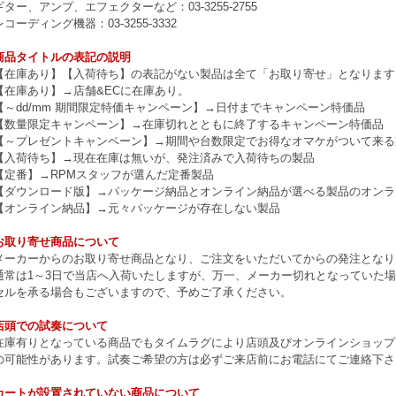
ギター、アンプ、エフェクターなど：03-3255-2755
レコーディング機器：03-3255-3332
商品タイトルの表記の説明
【在庫あり】【入荷待ち】の表記がない製品は全て「お取り寄せ」となります
【在庫あり】→店舗&ECに在庫あり。
【～dd/mm 期間限定特価キャンペーン】→日付までキャンペーン特価品
【数量限定キャンペーン】→在庫切れとともに終了するキャンペーン特価品
【～プレゼントキャンペーン】→期間や台数限定でお得なオマケがついて来る
【入荷待ち】→現在在庫は無いが、発注済みで入荷待ちの製品
【定番】→RPMスタッフが選んだ定番製品
【ダウンロード版】→パッケージ納品とオンライン納品が選べる製品のオンラ
【オンライン納品】→元々パッケージが存在しない製品
お取り寄せ商品について
メーカーからのお取り寄せ商品となり、ご注文をいただいてからの発注となり
通常は1～3日で当店へ入荷いたしますが、万一、メーカー切れとなっていた
セルを承る場合もございますので、予めご了承ください。
店頭での試奏について
在庫有りとなっている商品でもタイムラグにより店頭及びオンラインショップ
の可能性があります。試奏ご希望の方は必ずご来店前にお電話にてご連絡下さ
カートが設置されていない商品について