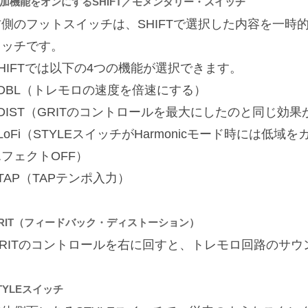
加機能をオンにするSHIFT／モメンタリー・スイッチ
右側のフットスイッチは、SHIFTで選択した内容を一時
イッチです。
HIFTでは以下の4つの機能が選択できます。
■DBL（トレモロの速度を倍速にする）
■DIST（GRITのコントロールを最大にしたのと同じ効
LoFi（STYLEスイッチがHarmonicモード時には低域をカッ
フェクトOFF）
TAP（TAPテンポ入力）
RIT（フィードバック・ディストーション）
GRITのコントロールを右に回すと、トレモロ回路のサ
TYLEスイッチ