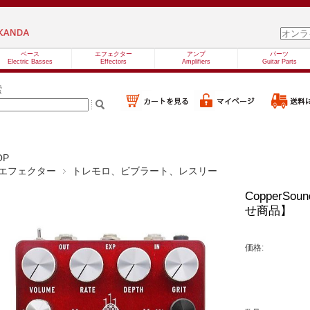
ベース
エフェクター
アンプ
パーツ
Electric Basses
Effectors
Amplifiers
Guitar Parts
索
OP
エフェクター
トレモロ、ビブラート、レスリー
CopperSou
せ商品】
価格: