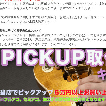
当サイトでは、お客様によりご理解いただき、ご満足をいただくために、1点もの
商品にカートを設置していない場合がございますのでご了承ください。
全ての掲載商品に関します詳細やご質問は、お電話または問い合わせフォーム
くにお住まいの方はご来店大歓迎です！！
錯誤に基づく契約無効について
当ショッピングサイト掲載商品の価格については細心の注意を払っております
生した場合、民法第95条「意思表示は、法律行為の要素に錯誤があったとき
消しをさせて頂く場合がございます。予めご了承下さい。