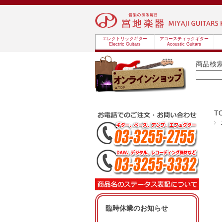
エレクトリックギター
アコースティックギター
Electric Guitars
Acoustic Guitars
商品検
T
臨時休業のお知らせ