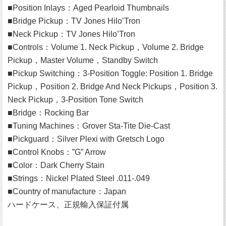
■Position Inlays：Aged Pearloid Thumbnails
■Bridge Pickup：TV Jones Hilo’Tron
■Neck Pickup：TV Jones Hilo’Tron
■Controls：Volume 1. Neck Pickup，Volume 2. Bridge
Pickup，Master Volume，Standby Switch
■Pickup Switching：3-Position Toggle: Position 1. Bridge
Pickup，Position 2. Bridge And Neck Pickups，Position 3.
Neck Pickup，3-Position Tone Switch
■Bridge：Rocking Bar
■Tuning Machines：Grover Sta-Tite Die-Cast
■Pickguard：Silver Plexi with Gretsch Logo
■Control Knobs：”G” Arrow
■Color：Dark Cherry Stain
■Strings：Nickel Plated Steel .011-.049
■Country of manufacture：Japan
ハードケース、正規輸入保証付属