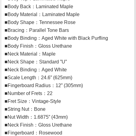
■Body Back：Laminated Maple
■Body Material：Laminated Maple
■Body Shape：Tennessee Rose
■Bracing：Parallel Tone Bars
■Body Binding：Aged White with Black Purfling
■Body Finish：Gloss Urethane
■Neck Material：Maple
■Neck Shape：Standard ”U”
■Neck Binding：Aged White
■Scale Length：24.6” (625mm)
■Fingerboard Radius：12” (305mm)
■Number of Frets：22
■Fret Size：Vintage-Style
■String Nut：Bone
■Nut Width：1.6875” (43mm)
■Neck Finish：Gloss Urethane
■Fingerboard：Rosewood