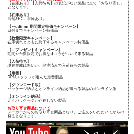
【在庫あり】【入荷待ち】の表記がない製品は全て「お取り寄せ」
となります。
【在庫あり】
店舗&ECに在庫あり。
【～dd/mm 期間限定特価キャンペーン】
日付までキャンペーン特価品
【数量限定キャンペーン】
在庫切れとともに終了するキャンペーン特価品
【～プレゼントキャンペーン】
期間や台数限定でお得なオマケがついて来る製品
【入荷待ち】
現在在庫は無いが、発注済みで入荷待ちの製品
【定番】
RPMスタッフが選んだ定番製品
【ダウンロード版】
パッケージ納品とオンライン納品が選べる製品のオンライン版
【オンライン納品】
元々パッケージが存在しない製品
お取り寄せ商品について
メーカーからのお取り寄せ商品となり、ご注文をいただいてからの
発注となります。