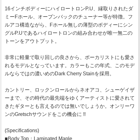
16インチボディーにハイロートロンP.U、縁取りされたダ
ミーFホール、オープンバックのチューナー等が特徴。フ
ルアコ構造ながら、Fホール無しの薄型のボディーにシン
グルP.Uであるハイロートロンの組み合わせが唯一無二の
トーンをアウトプット。
非常に軽量で取り回しの良さから、ボーカリストにも愛さ
れるモデルとなっています。カラーもこの年式、このモデ
ルならではの濃いめのDark Cherry Stainを採用。
カントリー、ロックンロールからネオアコ、シューゲイザ
ーまで、その時代の最先端をゆくアーティストに愛されて
きたギターとも言えるのでは無いでしょうか。オンリーワ
ンのGretschサウンドをこの機会に !!
(Specifications)
■Body Top：Laminated Maple