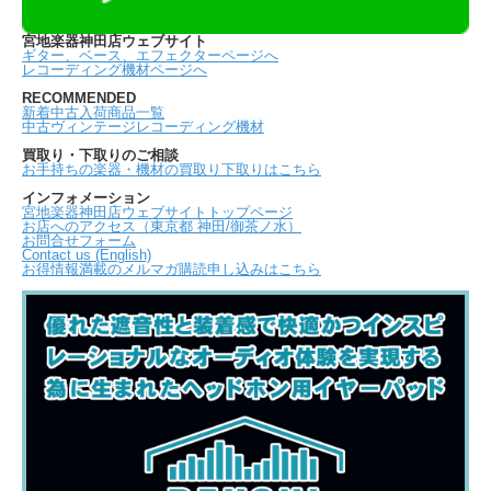
宮地楽器神田店ウェブサイト
ギター、ベース、エフェクターページへ
レコーディング機材ページへ
RECOMMENDED
新着中古入荷商品一覧
中古ヴィンテージレコーディング機材
買取り・下取りのご相談
お手持ちの楽器・機材の買取り下取りはこちら
インフォメーション
宮地楽器神田店ウェブサイトトップページ
お店へのアクセス（東京都 神田/御茶ノ水）
お問合せフォーム
Contact us (English)
お得情報満載のメルマガ購読申し込みはこちら