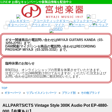
LINE＠ お得なキャンペーンや新製品情報を配信中☆
ギター関連商品の電話問い合わせはMIYAJI GUITARS KANDA（03-
3255-2755）まで。
DAW関連/マイク/シンセ商品の電話問い合わせはRECORDING
PROSHOP MIYAJI（03-3255-3332）まで。
臨時休業のお知らせ
8/9(日)は、オンラインショップの営業を休業させていただきます。
注文については24時間受け付けておりますが、いただいた注文および
お問い合わせは8月10日以降に順次対応いたします。
TOP
>
ギターパーツ
>
リプレイスメントパーツ
>
ブランド別
>
その他ブランド
ALLPARTS/CTS Vintage Style 300K Audio Pot EP-4880-
000【在庫あり】