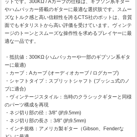
ットです。300KΩ / Aカーブの仕様は、ギブソン系ギター
やハムバッカー搭載のギターに最適な選択肢です。スムー
ズなトルク感と高い信頼性を誇るCTS社のポットは、音質
面でもギタリストから高い評価を受けています。ヴィンテ
ージのトーンとスムーズな操作性を求めるプレイヤーに最
適な一品です。
・抵抗値：300KΩ (ハムバッカーや一部のギブソン系ギタ
ーに最適)
・カーブ：Aカーブ (オーディオカーブ / ログカーブ)
・シャフトタイプ：スプリットシャフト (プッシュ式のノ
ブに適合)
・ヴィンテージスタイル：当時のクラシックギターと同様
のパーツ構成を再現
・ネジ切り部の径：3/8″ (約9.5mm)
・ネジ切り部の長さ：3/8″ (約9.5mm)
・インチ規格：アメリカ製ギター（Gibson、Fenderな
ど）に最適