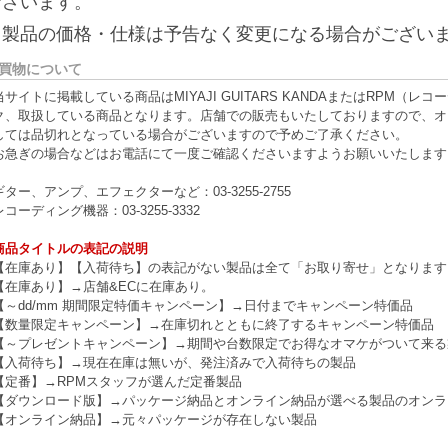
ございます。
※製品の価格・仕様は予告なく変更になる場合がござい
買物について
当サイトに掲載している商品はMIYAJI GUITARS KANDAまたはRPM
ク、取扱している商品となります。店舗での販売もいたしておりますので、オ
しては品切れとなっている場合がございますので予めご了承ください。
お急ぎの場合などはお電話にて一度ご確認くださいますようお願いいたします
ギター、アンプ、エフェクターなど：03-3255-2755
レコーディング機器：03-3255-3332
商品タイトルの表記の説明
【在庫あり】【入荷待ち】の表記がない製品は全て「お取り寄せ」となります
【在庫あり】→店舗&ECに在庫あり。
【～dd/mm 期間限定特価キャンペーン】→日付までキャンペーン特価品
【数量限定キャンペーン】→在庫切れとともに終了するキャンペーン特価品
【～プレゼントキャンペーン】→期間や台数限定でお得なオマケがついて来る
【入荷待ち】→現在在庫は無いが、発注済みで入荷待ちの製品
【定番】→RPMスタッフが選んだ定番製品
【ダウンロード版】→パッケージ納品とオンライン納品が選べる製品のオンラ
【オンライン納品】→元々パッケージが存在しない製品