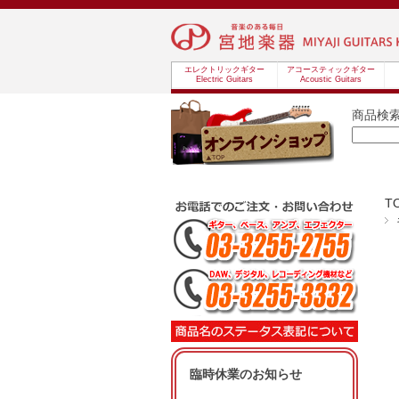
エレクトリックギター
アコースティックギター
Electric Guitars
Acoustic Guitars
商品検
T
臨時休業のお知らせ