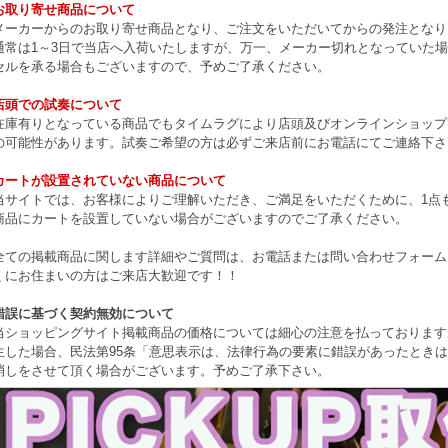
お取り寄せ商品について
メーカーからのお取り寄せ商品となり、ご注文をいただいてからの発注となり
通常は1～3日で当店へ入荷いたしますが、万一、メーカー切れとなっていた
セルを承る場合もございますので、予めご了承ください。
店頭での試奏について
在庫有りとなっている商品でもタイムラグにより店頭及びオンラインショップ
の可能性があります。試奏ご希望の方は必ずご来店前にお電話にてご連絡下さ
カートが設置されていない商品について
当サイトでは、お客様によりご理解いただき、ご満足をいただくために、1点もの
商品にカートを設置していない場合がございますのでご了承ください。
全ての掲載商品に関します詳細やご質問は、お電話または問い合わせフォーム
くにお住まいの方はご来店大歓迎です！！
錯誤に基づく契約無効について
当ショッピングサイト掲載商品の価格については細心の注意を払っております
生した場合、民法第95条「意思表示は、法律行為の要素に錯誤があったとき
消しをさせて頂く場合がございます。予めご了承下さい。