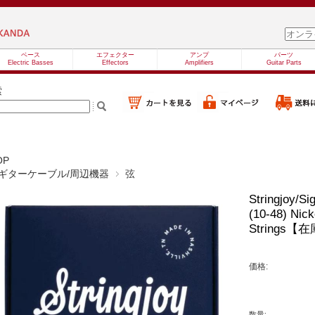
ベース
エフェクター
アンプ
パーツ
Electric Basses
Effectors
Amplifiers
Guitar Parts
索
OP
ギターケーブル/周辺機器
弦
Stringjoy/Si
(10-48) Nick
Strings
価格:
数量: