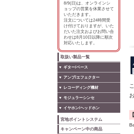
8/9(日)は、オンラインシ
ョップの営業を休業させて
いただきます。
注文については24時間受
け付けておりますが、いた
だいた注文およびお問い合
わせは8月10日以降に順次
対応いたします。
取扱い製品一覧
▼ ギター/ベース
▼ アンプ/エフェクター
こ
▼ レコーディング機材
お
▼ モジュラーシンセ
▼ イヤホン/ヘッドホン
宮地ポイントシステム
Ba
キャンペーン中の商品