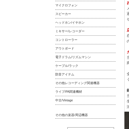
マイクロフォン
スピーカー
ヘッドホン/イヤホン
ミキサー/レコーダー
コントローラー
アウトボード
電子ドラム/リズムマシン
ケーブル/ラック
防音アイテム
その他レコーディング関連機器
ライブ/PA関連機材
中古/Vintage
その他の楽器/周辺機器