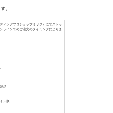
ます。
（レコーディングプロショップミヤジ）にてストッ
ンラインでのご注文のタイミングによりま
。
製品
イン版