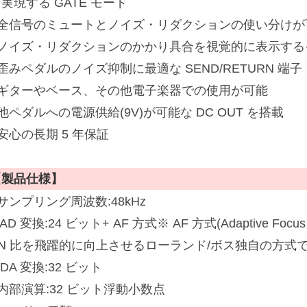
実現する GATE モード
■全信号のミュートとノイズ・リダクションの使い分けが可
■ノイズ・リダクションのかかり具合を視覚的に表示する
歪みペダルのノイズ抑制に最適な SEND/RETURN 端子
■ギターやベース、その他電子楽器での使用が可能
他ペダルへの電源供給(9V)が可能な DC OUT を搭載
安心の長期 5 年保証
【製品仕様】
サンプリング周波数:48kHz
 AD 変換:24 ビット+ AF 方式※ AF 方式(Adaptive Foc
SN 比を飛躍的に向上させるローランド/ボス独自の方式
 DA 変換:32 ビット
内部演算:32 ビット浮動小数点