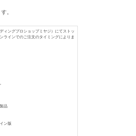
ます。
（レコーディングプロショップミヤジ）にてストッ
ンラインでのご注文のタイミングによりま
。
製品
イン版