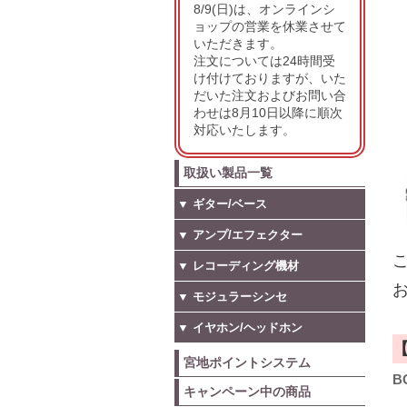
8/9(日)は、オンラインシ
ョップの営業を休業させて
いただきます。
注文については24時間受
け付けておりますが、いた
だいた注文およびお問い合
わせは8月10日以降に順次
対応いたします。
取扱い製品一覧
▼ ギター/ベース
▼ アンプ/エフェクター
こ
▼ レコーディング機材
お
▼ モジュラーシンセ
▼ イヤホン/ヘッドホン
宮地ポイントシステム
B
キャンペーン中の商品