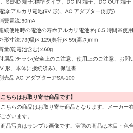
、SEND 端子:標準タイプ、DC IN 端子、DC OUT 端子
電源:アルカリ電池(9V 形)、AC アダプター(別売)
消費電流:60mA
■連続使用時の電池の寿命アルカリ電池:約 6.5 時間※
外形寸法:73(幅)× 129(奥行)× 59(高さ)mm
質量(乾電池含む):460g
■付属品:チラシ(安全上のご注意、使用上のご注意、お問
9V 形、本体に接続済み)、保証書
別売品 AC アダプター:PSA-100
【こちらはお取り寄せ商品です】
※こちらの商品はお取り寄せ商品となります。メーカー
がございます。
※商品写真はサンプル画像です。実際の商品は木目・色