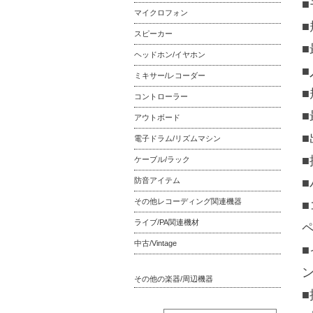
■
マイクロフォン
■
スピーカー
■
ヘッドホン/イヤホン
■
ミキサー/レコーダー
■
コントローラー
■
アウトボード
■
電子ドラム/リズムマシン
■
ケーブル/ラック
防音アイテム
その他レコーディング関連機器
■
ライブ/PA関連機材
中古/Vintage
■
その他の楽器/周辺機器
■