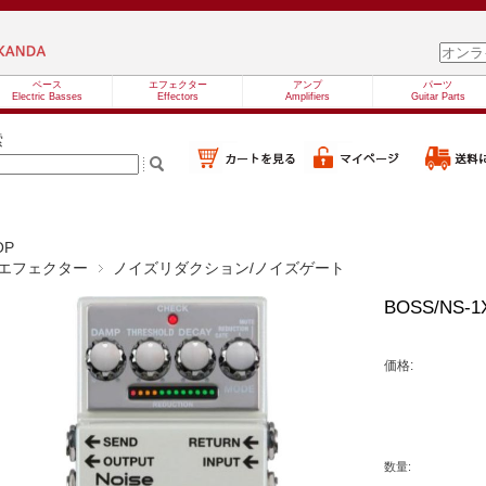
ベース
エフェクター
アンプ
パーツ
Electric Basses
Effectors
Amplifiers
Guitar Parts
索
OP
エフェクター
ノイズリダクション/ノイズゲート
BOSS/NS
価格:
数量: