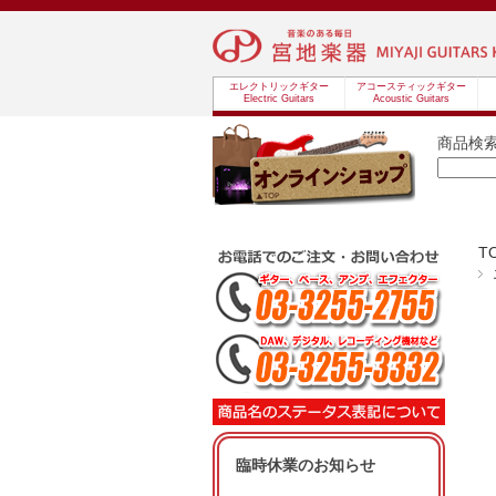
エレクトリックギター
アコースティックギター
Electric Guitars
Acoustic Guitars
商品検
T
臨時休業のお知らせ