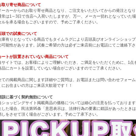
お取り寄せ商品について
メーカーからのお取り寄せ商品となり、ご注文をいただいてからの発注となり
通常は1～3日で当店へ入荷いたしますが、万一、メーカー切れとなっていた
セルを承る場合もございますので、予めご了承ください。
店頭での試奏について
在庫有りとなっている商品でもタイムラグにより店頭及びオンラインショップ
の可能性があります。試奏ご希望の方は必ずご来店前にお電話にてご連絡下さ
カートが設置されていない商品について
当サイトでは、お客様によりご理解いただき、ご満足をいただくために、1点もの
商品にカートを設置していない場合がございますのでご了承ください。
全ての掲載商品に関します詳細やご質問は、お電話または問い合わせフォーム
くにお住まいの方はご来店大歓迎です！！
錯誤に基づく契約無効について
当ショッピングサイト掲載商品の価格については細心の注意を払っております
生した場合、民法第95条「意思表示は、法律行為の要素に錯誤があったとき
消しをさせて頂く場合がございます。予めご了承下さい。