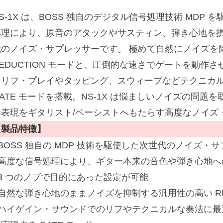
S-1X は、BOSS 独自のデジタル信号処理技術 MDP
処理により、原音のアタックやサスティン、弾き心地を
代のノイズ・サプレッサーです。 極めて自然にノイズを
REDUCTION モードと、圧倒的な速さでゲートを動作
るリフ・プレイやタッピング、スウィープなどテクニカ
GATE モードを搭載。NS-1X は悩ましいノイズの問
奏表現をギタリスト/ベーシストへもたらす高度なノイズ
【製品特徴】
BOSS 独自の MDP 技術を駆使した次世代のノイズ・
■高度な信号処理により、ギター本来の音色や弾き心地へ
■3 つのノブで目的にあった設定が可能
自然な弾き心地のままノイズを抑制する汎用性の高い RED
■ハイゲイン・サウンドでのリフやテクニカルな奏法に最