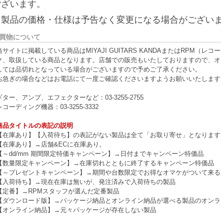
ございます。
※製品の価格・仕様は予告なく変更になる場合がござい
買物について
当サイトに掲載している商品はMIYAJI GUITARS KANDAまたはRPM
ク、取扱している商品となります。店舗での販売もいたしておりますので、オ
しては品切れとなっている場合がございますので予めご了承ください。
お急ぎの場合などはお電話にて一度ご確認くださいますようお願いいたします
ギター、アンプ、エフェクターなど：03-3255-2755
レコーディング機器：03-3255-3332
商品タイトルの表記の説明
【在庫あり】【入荷待ち】の表記がない製品は全て「お取り寄せ」となります
【在庫あり】→店舗&ECに在庫あり。
【～dd/mm 期間限定特価キャンペーン】→日付までキャンペーン特価品
【数量限定キャンペーン】→在庫切れとともに終了するキャンペーン特価品
【～プレゼントキャンペーン】→期間や台数限定でお得なオマケがついて来る
【入荷待ち】→現在在庫は無いが、発注済みで入荷待ちの製品
【定番】→RPMスタッフが選んだ定番製品
【ダウンロード版】→パッケージ納品とオンライン納品が選べる製品のオンラ
【オンライン納品】→元々パッケージが存在しない製品