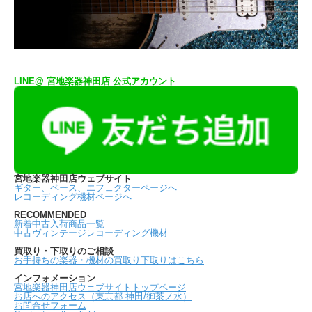
LINE@ 宮地楽器神田店 公式アカウント
宮地楽器神田店ウェブサイト
ギター、ベース、エフェクターページへ
レコーディング機材ページへ
RECOMMENDED
新着中古入荷商品一覧
中古ヴィンテージレコーディング機材
買取り・下取りのご相談
お手持ちの楽器・機材の買取り下取りはこちら
インフォメーション
宮地楽器神田店ウェブサイトトップページ
お店へのアクセス（東京都 神田/御茶ノ水）
お問合せフォーム