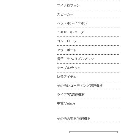
マイクロフォン
スピーカー
ヘッドホン/イヤホン
ミキサー/レコーダー
コントローラー
アウトボード
電子ドラム/リズムマシン
ケーブル/ラック
防音アイテム
その他レコーディング関連機器
ライブ/PA関連機材
中古/Vintage
その他の楽器/周辺機器