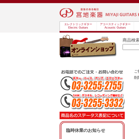
エレクトリックギター
アコースティックギター
Electric Guitars
Acoustic Guitars
商品検
ご
削
臨時休業のお知らせ