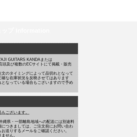
プ Information
 GUITARS KANDAまたは
YAJI 店頭及び複数のECサイトにて掲載・販売
注文のタイミングによって品切れとなって
正確な在庫状況を反映させてはあります
れとなっている場合もございますので予め
品もございます。
や沖縄県・一部離島地域への配送には別途料
細につきましては、ご注文前にお問い合わ
らお送りするメールをご確認ください。
りません。