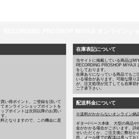
 ＆ RECORDING PROSHOP MIYAJI オンラインショッ
在庫表記について
当サイトに掲載している商品はMIYAJI
RECORDING PROSHOP MI
をしております。
在庫ありになっている商品でもご
いる場合があります。可能な限り
が、注文処理が完了しても在庫切
ご了承下さい。
お買い得ポイント。ご登録を頂いて
配送料金について
じてオンラインショップポイントを
ョップポイントは次回以降のお買い
※送料がかからないオンライン納
ます。
無料となりますので、この機会に是
ギター/ベース本体、大型の商品
金がかかる場合がございます。詳
せいただくか、ご注文後に弊社か
尚、メール便での配送は承ってお