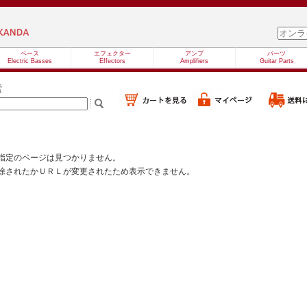
ベース
エフェクター
アンプ
パーツ
Electric Basses
Effectors
Amplifiers
Guitar Parts
索
指定のページは見つかりません。
除されたかＵＲＬが変更されたため表示できません。