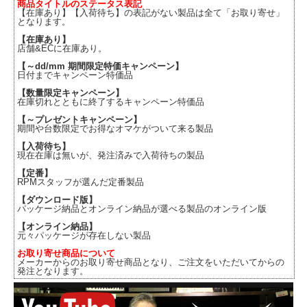
商品タイトルのステータス表記
【在庫あり】【入荷待ち】の表記がない製品は全て「お取り寄せ」
となります。
【在庫あり】
店舗&ECに在庫あり。
【～dd/mm 期間限定特価キャンペーン】
日付までキャンペーン特価品
【数量限定キャンペーン】
在庫切れとともに終了するキャンペーン特価品
【～プレゼントキャンペーン】
期間や台数限定でお得なオマケがついて来る製品
【入荷待ち】
現在在庫は無いが、発注済みで入荷待ちの製品
【定番】
RPMスタッフが選んだ定番製品
【ダウンロード版】
パッケージ納品とオンライン納品が選べる製品のオンライン版
【オンライン納品】
元々パッケージが存在しない製品
お取り寄せ商品について
メーカーからのお取り寄せ商品となり、ご注文をいただいてからの
発注となります。