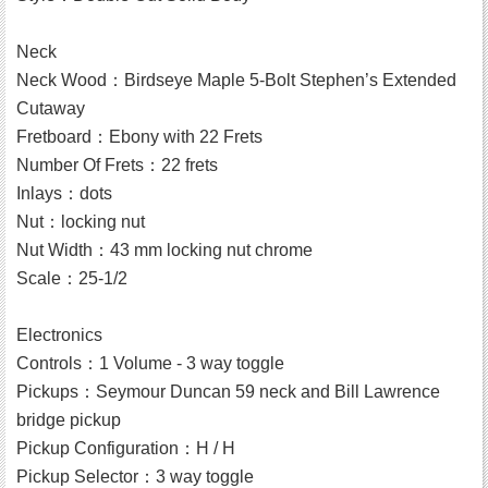
Neck
Neck Wood：Birdseye Maple 5-Bolt Stephen’s Extended
Cutaway
Fretboard：Ebony with 22 Frets
Number Of Frets：22 frets
Inlays：dots
Nut：locking nut
Nut Width：43 mm locking nut chrome
Scale：25-1/2
Electronics
Controls：1 Volume - 3 way toggle
Pickups：Seymour Duncan 59 neck and Bill Lawrence
bridge pickup
Pickup Configuration：H / H
Pickup Selector：3 way toggle