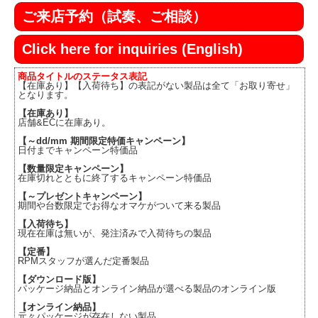
ご来店予約（試奏、ご相談）
Click here for inquiries (English)
商品タイトルのステータス表記
【在庫あり】【入荷待ち】の表記がない製品は全て「お取り寄せ」
となります。
【在庫あり】
店舗&ECに在庫あり。
【～dd/mm 期間限定特価キャンペーン】
日付までキャンペーン特価品
【数量限定キャンペーン】
在庫切れとともに終了するキャンペーン特価品
【～プレゼントキャンペーン】
期間や台数限定でお得なオマケがついて来る製品
【入荷待ち】
現在在庫は無いが、発注済みで入荷待ちの製品
【定番】
RPMスタッフが選んだ定番製品
【ダウンロード版】
パッケージ納品とオンライン納品が選べる製品のオンライン版
【オンライン納品】
元々パッケージが存在しない製品