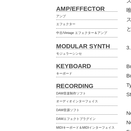
ス
AMP/EFFECTOR
アンプ
エフェクター
中古/Vintage エフェクター＆アンプ
MODULAR SYNTH
3
モジュラーシンセ
KEYBOARD
B
キーボード
B
T
RECORDING
DAW音楽制作ソフト
S
オーディオインターフェイス
DAW音源ソフト
N
DAWエフェクトプラグイン
N
MIDIキーボード＆MIDIインターフェイス