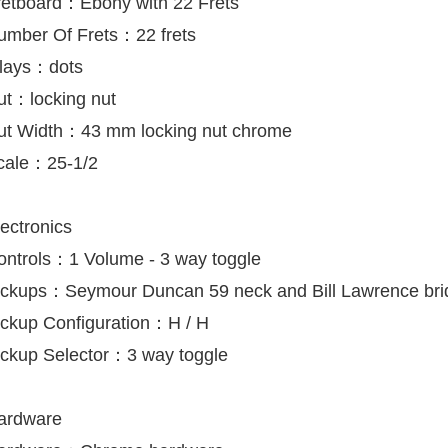
retboard：Ebony with 22 Frets
umber Of Frets：22 frets
nlays：dots
ut：locking nut
ut Width：43 mm locking nut chrome
cale：25-1/2
ectronics
ontrols：1 Volume - 3 way toggle
ickups：Seymour Duncan 59 neck and Bill Lawrence bri
ickup Configuration：H / H
ickup Selector：3 way toggle
ardware