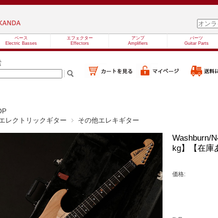
ベース
エフェクター
アンプ
パーツ
Electric Basses
Effectors
Amplifiers
Guitar Parts
索
OP
エレクトリックギター
その他エレキギター
Washburn/
kg】【在庫
価格: