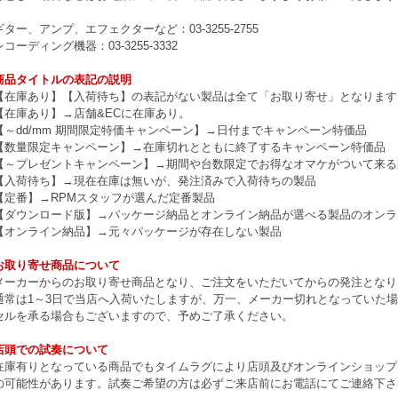
ギター、アンプ、エフェクターなど：03-3255-2755
レコーディング機器：03-3255-3332
商品タイトルの表記の説明
【在庫あり】【入荷待ち】の表記がない製品は全て「お取り寄せ」となります
【在庫あり】→店舗&ECに在庫あり。
【～dd/mm 期間限定特価キャンペーン】→日付までキャンペーン特価品
【数量限定キャンペーン】→在庫切れとともに終了するキャンペーン特価品
【～プレゼントキャンペーン】→期間や台数限定でお得なオマケがついて来る
【入荷待ち】→現在在庫は無いが、発注済みで入荷待ちの製品
【定番】→RPMスタッフが選んだ定番製品
【ダウンロード版】→パッケージ納品とオンライン納品が選べる製品のオンラ
【オンライン納品】→元々パッケージが存在しない製品
お取り寄せ商品について
メーカーからのお取り寄せ商品となり、ご注文をいただいてからの発注となり
通常は1～3日で当店へ入荷いたしますが、万一、メーカー切れとなっていた
セルを承る場合もございますので、予めご了承ください。
店頭での試奏について
在庫有りとなっている商品でもタイムラグにより店頭及びオンラインショップ
の可能性があります。試奏ご希望の方は必ずご来店前にお電話にてご連絡下さ