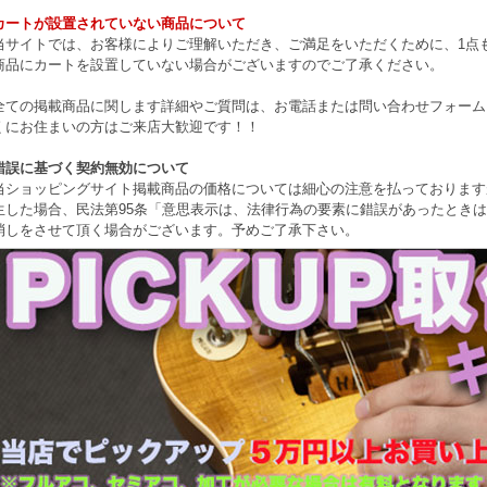
カートが設置されていない商品について
当サイトでは、お客様によりご理解いただき、ご満足をいただくために、1点もの
商品にカートを設置していない場合がございますのでご了承ください。
全ての掲載商品に関します詳細やご質問は、お電話または問い合わせフォーム
くにお住まいの方はご来店大歓迎です！！
錯誤に基づく契約無効について
当ショッピングサイト掲載商品の価格については細心の注意を払っております
生した場合、民法第95条「意思表示は、法律行為の要素に錯誤があったとき
消しをさせて頂く場合がございます。予めご了承下さい。