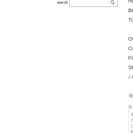
H
B
T
O
C
F
S
お