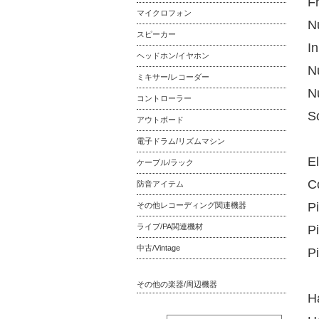
F
マイクロフォン
N
スピーカー
I
ヘッドホン/イヤホン
N
ミキサー/レコーダー
N
コントローラー
S
アウトボード
電子ドラム/リズムマシン
El
ケーブル/ラック
C
防音アイテム
P
その他レコーディング関連機器
ライブ/PA関連機材
P
中古/Vintage
P
その他の楽器/周辺機器
H