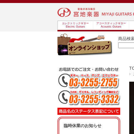
エレクトリックギター
アコースティックギター
Electric Guitars
Acoustic Guitars
商品検
T
臨時休業のお知らせ