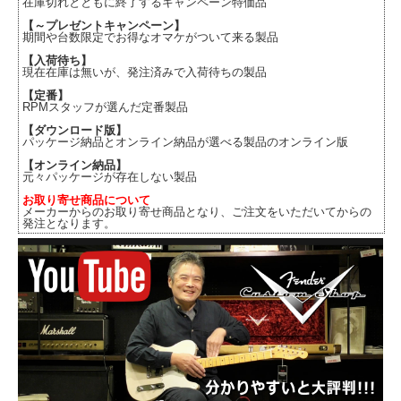
在庫切れとともに終了するキャンペーン特価品
【～プレゼントキャンペーン】
期間や台数限定でお得なオマケがついて来る製品
【入荷待ち】
現在在庫は無いが、発注済みで入荷待ちの製品
【定番】
RPMスタッフが選んだ定番製品
【ダウンロード版】
パッケージ納品とオンライン納品が選べる製品のオンライン版
【オンライン納品】
元々パッケージが存在しない製品
お取り寄せ商品について
メーカーからのお取り寄せ商品となり、ご注文をいただいてからの
発注となります。