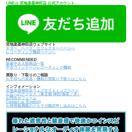
LINE@ 宮地楽器神田店 公式アカウント
宮地楽器神田店ウェブサイト
ギター、ベース、エフェクターページへ
レコーディング機材ページへ
RECOMMENDED
新着中古入荷商品一覧
中古ヴィンテージレコーディング機材
買取り・下取りのご相談
お手持ちの楽器・機材の買取り下取りはこちら
インフォメーション
宮地楽器神田店ウェブサイトトップページ
お店へのアクセス（東京都 神田/御茶ノ水）
お問合せフォーム
Contact us (English)
お得情報満載のメルマガ購読申し込みはこちら