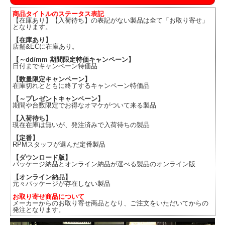
商品タイトルのステータス表記
【在庫あり】【入荷待ち】の表記がない製品は全て「お取り寄せ」
となります。
【在庫あり】
店舗&ECに在庫あり。
【～dd/mm 期間限定特価キャンペーン】
日付までキャンペーン特価品
【数量限定キャンペーン】
在庫切れとともに終了するキャンペーン特価品
【～プレゼントキャンペーン】
期間や台数限定でお得なオマケがついて来る製品
【入荷待ち】
現在在庫は無いが、発注済みで入荷待ちの製品
【定番】
RPMスタッフが選んだ定番製品
【ダウンロード版】
パッケージ納品とオンライン納品が選べる製品のオンライン版
【オンライン納品】
元々パッケージが存在しない製品
お取り寄せ商品について
メーカーからのお取り寄せ商品となり、ご注文をいただいてからの
発注となります。