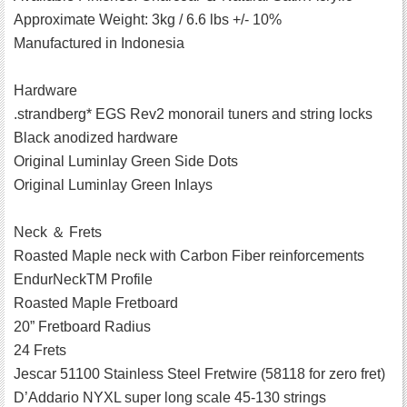
Approximate Weight: 3kg / 6.6 lbs +/- 10%
Manufactured in Indonesia
Hardware
.strandberg* EGS Rev2 monorail tuners and string locks
Black anodized hardware
Original Luminlay Green Side Dots
Original Luminlay Green Inlays
Neck ＆ Frets
Roasted Maple neck with Carbon Fiber reinforcements
EndurNeckTM Profile
Roasted Maple Fretboard
20” Fretboard Radius
24 Frets
Jescar 51100 Stainless Steel Fretwire (58118 for zero fret)
D’Addario NYXL super long scale 45-130 strings