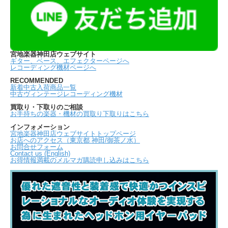
宮地楽器神田店ウェブサイト
ギター、ベース、エフェクターページへ
レコーディング機材ページへ
RECOMMENDED
新着中古入荷商品一覧
中古ヴィンテージレコーディング機材
買取り・下取りのご相談
お手持ちの楽器・機材の買取り下取りはこちら
インフォメーション
宮地楽器神田店ウェブサイトトップページ
お店へのアクセス（東京都 神田/御茶ノ水）
お問合せフォーム
Contact us (English)
お得情報満載のメルマガ購読申し込みはこちら