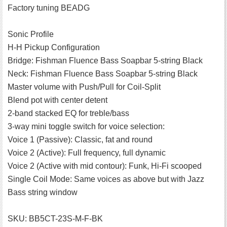
Factory tuning BEADG
Sonic Profile
H-H Pickup Configuration
Bridge: Fishman Fluence Bass Soapbar 5-string Black
Neck: Fishman Fluence Bass Soapbar 5-string Black
Master volume with Push/Pull for Coil-Split
Blend pot with center detent
2-band stacked EQ for treble/bass
3-way mini toggle switch for voice selection:
Voice 1 (Passive): Classic, fat and round
Voice 2 (Active): Full frequency, full dynamic
Voice 2 (Active with mid contour): Funk, Hi-Fi scooped
Single Coil Mode: Same voices as above but with Jazz
Bass string window
SKU: BB5CT-23S-M-F-BK