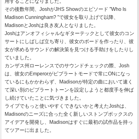
用することになりました。
その後数年間、JoshがJHS Showのエピソード ”Who Is
Madison Cunningham? ”で彼女を取り上げて以降、
MadisonとJoshは良き友人となりました。
Joshはアンオフィシャルなギターテックとして彼女のコン
サートにしばしば立ち寄り、彼女のボードを作ったり、彼
女が求めるサウンドの解決策を見つける手助けをしたりし
ていました。
カンザス州ローレンスでのサウンドチェックの際、Josh
は、彼女のEmperorがビブラートモードで常にONになっ
ているにもかかわらず、Madisonが特定の曲において速く
て深い別のビブラートトーンを設定しようと都度手を伸ば
し続けていたことに気づきました。
ライブでもっと使いやすくできないかと考えたJoshは、
Madisonのニーズに合った全く新しいストンプボックスの
アイデアを開発し、Madisonはすぐに最初の試作品を持っ
てツアーに出ました。