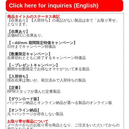
Click here for inquiries (English)
商品タイトルのステータス表記
【在庫あり】【入荷待ち】の表記がない製品は全て「お取り寄せ」
となります。
【在庫あり】
店舗&ECに在庫あり。
【～dd/mm 期間限定特価キャンペーン】
日付までキャンペーン特価品
【数量限定キャンペーン】
在庫切れとともに終了するキャンペーン特価品
【～プレゼントキャンペーン】
期間や台数限定でお得なオマケがついて来る製品
【入荷待ち】
現在在庫は無いが、発注済みで入荷待ちの製品
【定番】
RPMスタッフが選んだ定番製品
【ダウンロード版】
パッケージ納品とオンライン納品が選べる製品のオンライン版
【オンライン納品】
元々パッケージが存在しない製品
お取り寄せ商品について
メーカーからのお取り寄せ商品となり、ご注文をいただいてからの
発注となります。