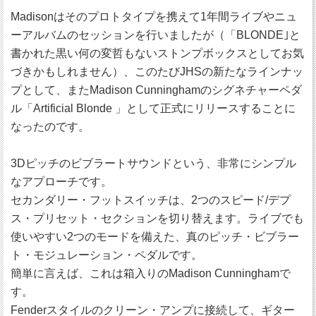
Madisonはそのプロトタイプを携えて1年間ライブやニュ
ーアルバムのセッションを行いましたが（「BLONDE｣と
書かれた黒い何の変哲もないストンプボックスとしてお気
づきかもしれません）、このたびJHSの新たなラインナッ
プとして、またMadison Cunninghamのシグネチャーペダ
ル「Artificial Blonde 」として正式にリリースすることに
なったのです。
3Dピッチのビブラートサウンドという、非常にシンプル
なアプローチです。
セカンダリー・フットスイッチは、2つのスピード/デプ
ス・プリセット・セクションを切り替えます。ライブでも
使いやすい2つのモードを備えた、真のピッチ・ビブラー
ト・モジュレーション・ペダルです。
簡単に言えば、これは箱入りのMadison Cunninghamで
す。
Fenderスタイルのクリーン・アンプに接続して、ギター