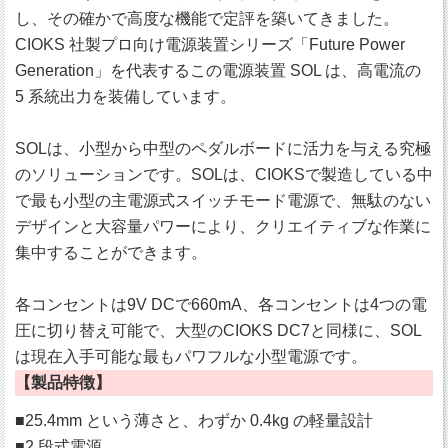
し、その確かで高度な機能で定評を築いてきました。
CIOKS 社製プロ向け電源装置シリーズ「Future Power
Generation」を代表するこの電源装置 SOL は、高電流の
5 系統出力を装備しています。
SOLは、小型から中型のペダルボードに活力を与える究極
のソリューションです。SOLは、CIOKSで製造している中
で最も小型の主電源式スイッチモード電源で、無駄のない
デザインと大容量パワーにより、クリエイティブな作業に
集中することができます。
各コンセントは9V DCで660mA、各コンセントは4つの電
圧に切り替え可能で、大型のCIOKS DC7と同様に、SOL
は現在入手可能な最もパワフルな小型電源です。
【製品特徴】
■25.4mm という薄さと、わずか 0.4kg の軽量設計
■2 段式電源