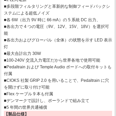
■多段階フィルタリングと革新的な制御フィードバックシ
ステムによる超低ノイズ
■各 6W（出力 9V 時に 66 mA）の 5 系統 DC 出力、
■各出力で 4 つの電圧（9V、12V、15V、18V）を選択可
能
■各出力およびグローバル（全体）の状態を示す LED 表示
灯
■最大合計出力 30W
■100-240V 交流入力電圧だから世界各地で使用可能
■Pedaltrain および Temple Audio ボードへの取付キットも
付属
■CIOKS 社製 GRIP 2.0 を用いることで、Pedaltrain に穴
を開けずに取り付け可能
■Flex ケーブル 9 本も付属
■デンマークで設計し、ポーランドで組み立て
■5 年間の世界共通補償
【製品仕様】