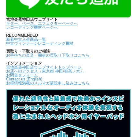
宮地楽器神田店ウェブサイト
ギター、ベース、エフェクターページへ
レコーディング機材ページへ
RECOMMENDED
新着中古入荷商品一覧
中古ヴィンテージレコーディング機材
買取り・下取りのご相談
お手持ちの楽器・機材の買取り下取りはこちら
インフォメーション
宮地楽器神田店ウェブサイトトップページ
お店へのアクセス（東京都 神田/御茶ノ水）
お問合せフォーム
Contact us (English)
お得情報満載のメルマガ購読申し込みはこちら