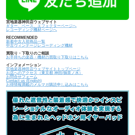
宮地楽器神田店ウェブサイト
ギター、ベース、エフェクターページへ
レコーディング機材ページへ
RECOMMENDED
新着中古入荷商品一覧
中古ヴィンテージレコーディング機材
買取り・下取りのご相談
お手持ちの楽器・機材の買取り下取りはこちら
インフォメーション
宮地楽器神田店ウェブサイトトップページ
お店へのアクセス（東京都 神田/御茶ノ水）
お問合せフォーム
Contact us (English)
お得情報満載のメルマガ購読申し込みはこちら