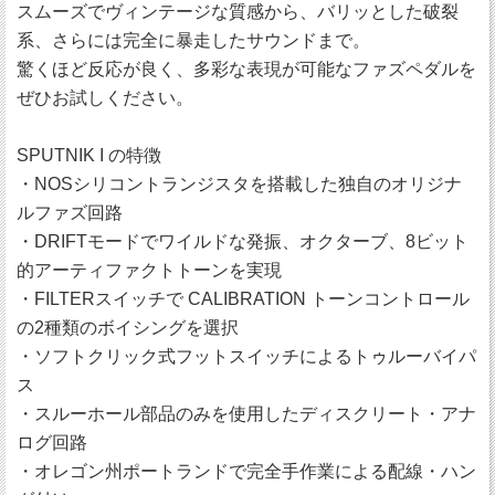
スムーズでヴィンテージな質感から、バリッとした破裂
系、さらには完全に暴走したサウンドまで。
驚くほど反応が良く、多彩な表現が可能なファズペダルを
ぜひお試しください。
SPUTNIK I の特徴
・NOSシリコントランジスタを搭載した独自のオリジナ
ルファズ回路
・DRIFTモードでワイルドな発振、オクターブ、8ビット
的アーティファクトトーンを実現
・FILTERスイッチで CALIBRATION トーンコントロール
の2種類のボイシングを選択
・ソフトクリック式フットスイッチによるトゥルーバイパ
ス
・スルーホール部品のみを使用したディスクリート・アナ
ログ回路
・オレゴン州ポートランドで完全手作業による配線・ハン