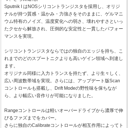
Sputnik I はNOSシリコントランジスタを採用し、オリジ
ナルが持つ質感・温かみ・力強さをそのままに、ゲルマニ
ウム特有のノイズ、温度変化への弱さ、壊れやすさといっ
たクセから解放され、圧倒的な安定性と一貫したパフォー
マンスを実現。
シリコントランジスタならではの独自のエッジを持ち、こ
れまでのどのスプートニクよりも高いゲイン領域へ到達し
ます。
オリジナル同様に入力トランスを持たず、より生々しく、
広い周波数帯域を実現。さらには、アップデート版Scan
コントロールも搭載し、Drift Modeの野性味を保ちなが
ら、より幅広い音作りが可能になりました。
Rangeコントロールは軽いオーバードライブから濃厚で伸
びるファズまでをカバー。
さらに独自のCalibrateコントロールが相互作用によってト