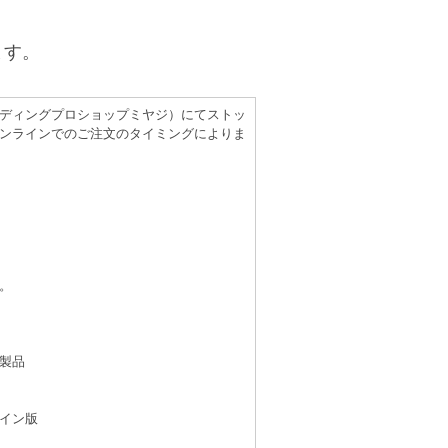
ます。
（レコーディングプロショップミヤジ）にてストッ
ンラインでのご注文のタイミングによりま
。
製品
イン版