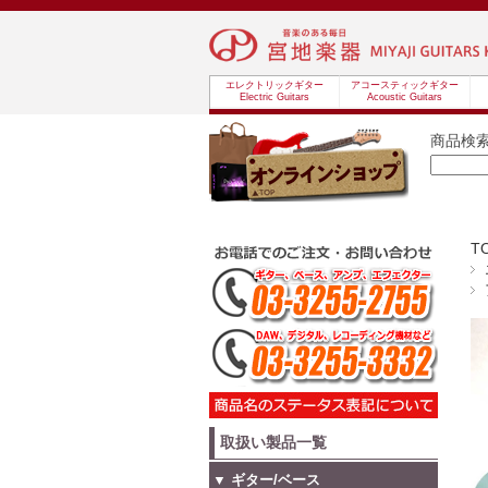
エレクトリックギター
アコースティックギター
Electric Guitars
Acoustic Guitars
商品検
T
取扱い製品一覧
▼ ギター/ベース