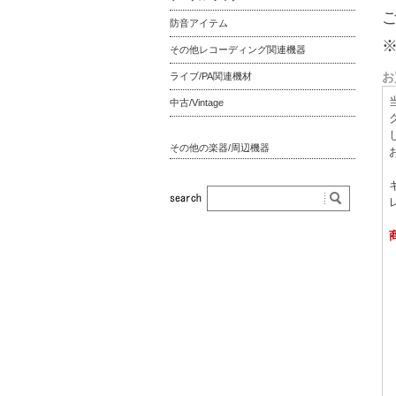
防音アイテム
その他レコーディング関連機器
お
ライブ/PA関連機材
中古/Vintage
その他の楽器/周辺機器