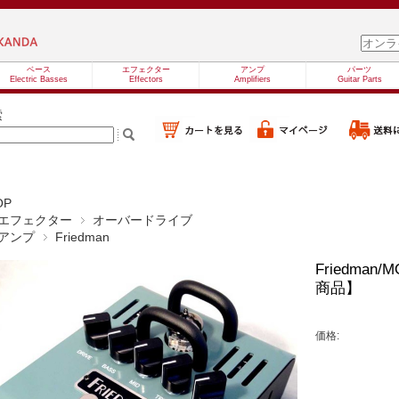
ベース
エフェクター
アンプ
パーツ
Electric Basses
Effectors
Amplifiers
Guitar Parts
索
OP
エフェクター
オーバードライブ
アンプ
Friedman
Friedman
商品】
価格: