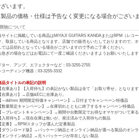
ございます。
※製品の価格・仕様は予告なく変更になる場合がござい
買物について
当サイトに掲載している商品はMIYAJI GUITARS KANDAまたはRPM
ク、取扱している商品となります。店舗での販売もいたしておりますので、オ
しては品切れとなっている場合がございますので予めご了承ください。
お急ぎの場合などはお電話にて一度ご確認くださいますようお願いいたします
ギター、アンプ、エフェクターなど：03-3255-2755
レコーディング機器：03-3255-3332
商品タイトルの表記の説明
【在庫あり】【入荷待ち】の表記がない製品は全て「お取り寄せ」となります
【在庫あり】→店舗&ECに在庫あり。
【～dd/mm 期間限定特価キャンペーン】→日付までキャンペーン特価品
【数量限定キャンペーン】→在庫切れとともに終了するキャンペーン特価品
【～プレゼントキャンペーン】→期間や台数限定でお得なオマケがついて来る
【入荷待ち】→現在在庫は無いが、発注済みで入荷待ちの製品
【定番】→RPMスタッフが選んだ定番製品
【ダウンロード版】→パッケージ納品とオンライン納品が選べる製品のオンラ
【オンライン納品】→元々パッケージが存在しない製品