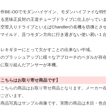
前作BE-ODでモダンハイゲイン、モダンハイファイな
ある意味正反対の王道チューブドライブに仕上がってい
真空管入りドライブといえばChandlerの名機を彷彿と
でマイルド、且つモダン方向に行き過ぎない使い易い１
エレキギターにとって欠かすことの出来ない中域。
そのブラッシュアップに様々なアプローチのペダルが存在しま
摯に取り組んだアンサーが本機。
【こちらはお取り寄せ商品です】
※こちらの商品はお取り寄せ商品となります。メーカー
がございます。
※商品写真はサンプル画像です。実際の商品は木目・色