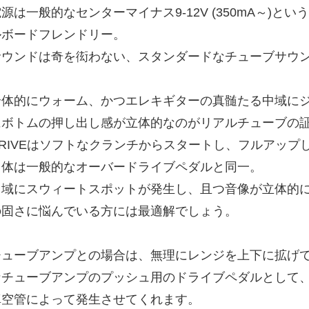
源は一般的なセンターマイナス9-12V (350mA～)
ルボードフレンドリー。
サウンドは奇を衒わない、スタンダードなチューブサウ
全体的にウォーム、かつエレキギターの真髄たる中域に
にボトムの押し出し感が立体的なのがリアルチューブの
DRIVEはソフトなクランチからスタートし、フルアップ
自体は一般的なオーバードライブペダルと同一。
中域にスウィートスポットが発生し、且つ音像が立体的
の固さに悩んでいる方には最適解でしょう。
チューブアンプとの場合は、無理にレンジを上下に拡げてい
なチューブアンプのプッシュ用のドライブペダルとして
真空管によって発生させてくれます。