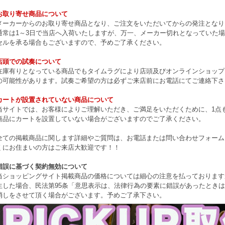
お取り寄せ商品について
メーカーからのお取り寄せ商品となり、ご注文をいただいてからの発注となり
通常は1～3日で当店へ入荷いたしますが、万一、メーカー切れとなっていた
セルを承る場合もございますので、予めご了承ください。
店頭での試奏について
在庫有りとなっている商品でもタイムラグにより店頭及びオンラインショップ
の可能性があります。試奏ご希望の方は必ずご来店前にお電話にてご連絡下さ
カートが設置されていない商品について
当サイトでは、お客様によりご理解いただき、ご満足をいただくために、1点もの
商品にカートを設置していない場合がございますのでご了承ください。
全ての掲載商品に関します詳細やご質問は、お電話または問い合わせフォーム
くにお住まいの方はご来店大歓迎です！！
錯誤に基づく契約無効について
当ショッピングサイト掲載商品の価格については細心の注意を払っております
生した場合、民法第95条「意思表示は、法律行為の要素に錯誤があったとき
消しをさせて頂く場合がございます。予めご了承下さい。