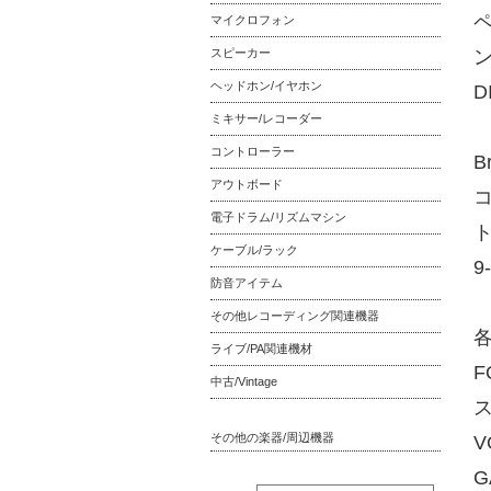
マイクロフォン
スピーカー
ヘッドホン/イヤホン
D
ミキサー/レコーダー
コントローラー
Br
アウトボード
電子ドラム/リズムマシン
ケーブル/ラック
9
防音アイテム
その他レコーディング関連機器
ライブ/PA関連機材
中古/Vintage
その他の楽器/周辺機器