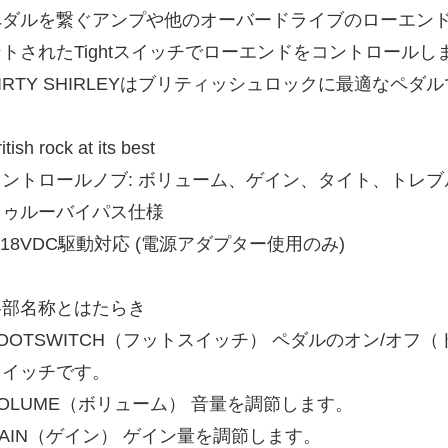
ペダルを繋ぐアンプや他のオーバードライブのローエン
ントされたTightスイッチでローエンドをコントロールし
IRTY SHIRLEYはブリティッシュロックに最適なペダ
itish rock at its best
コントロールノブ: ボリューム、ゲイン、タイト、トレ
トゥルーバイパス仕様
-18VDC駆動対応 (電源アダプター使用のみ)
各部名称とはたらき
FOOTSWITCH（フットスイッチ） ペダルのオン/オ
スイッチです。
VOLUME（ボリューム） 音量を調節します。
GAIN（ゲイン） ゲイン量を調節します。