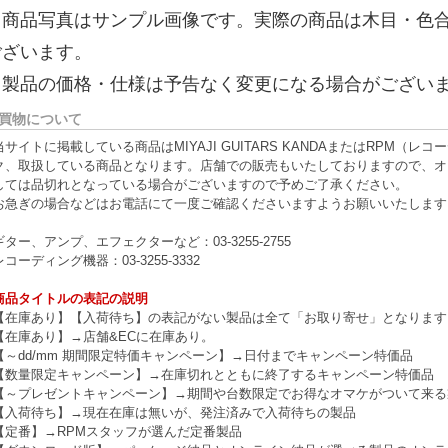
※商品写真はサンプル画像です。実際の商品は木目・色
ございます。
※製品の価格・仕様は予告なく変更になる場合がござい
買物について
当サイトに掲載している商品はMIYAJI GUITARS KANDAまたはRPM
ク、取扱している商品となります。店舗での販売もいたしておりますので、オ
しては品切れとなっている場合がございますので予めご了承ください。
お急ぎの場合などはお電話にて一度ご確認くださいますようお願いいたします
ギター、アンプ、エフェクターなど：03-3255-2755
レコーディング機器：03-3255-3332
商品タイトルの表記の説明
【在庫あり】【入荷待ち】の表記がない製品は全て「お取り寄せ」となります
【在庫あり】→店舗&ECに在庫あり。
【～dd/mm 期間限定特価キャンペーン】→日付までキャンペーン特価品
【数量限定キャンペーン】→在庫切れとともに終了するキャンペーン特価品
【～プレゼントキャンペーン】→期間や台数限定でお得なオマケがついて来る
【入荷待ち】→現在在庫は無いが、発注済みで入荷待ちの製品
【定番】→RPMスタッフが選んだ定番製品