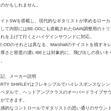
るのかもしれません。
タイトSWを搭載し、現代的なギタリストが求めるローカ
そして内部にはBE-ODにも搭載されたGAIN調整用のト
これを上げて行くとハイゲインサウンドに対応。
E-ODのそれとは異なる、Marshallのテイストを残す
分厚さと密度の濃いBEとは対象的に、飛び出しの良いキ
す。
下記、メーカー説明
IRTY SHIRLEYはフレキシブルでハイレスポンスな
たペダルで、ヘッドアンプクラスのオーバードライブサ
とができます。
直感的なコントロールでギタリストの思い通りのサウン