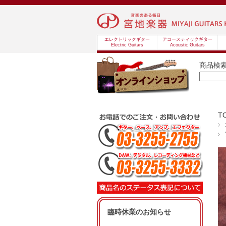
エレクトリックギター
アコースティックギター
Electric Guitars
Acoustic Guitars
商品検
T
臨時休業のお知らせ