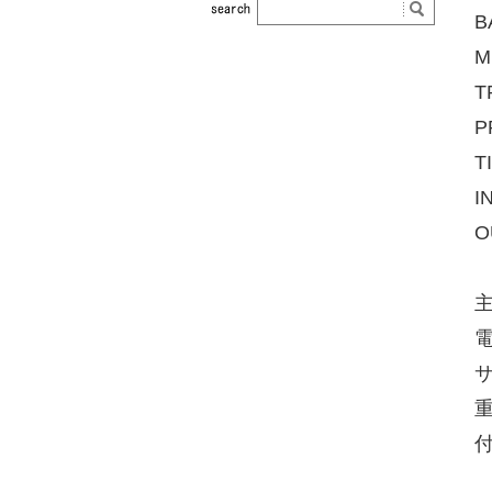
T
P
T
I
電
サ
重