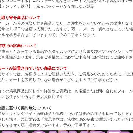
【ダウンロード版】→パッケージ納品とオンライン納品が選べる製品のオンラ
【オンライン納品】→元々パッケージが存在しない製品
お取り寄せ商品について
メーカーからのお取り寄せ商品となり、ご注文をいただいてからの発注となり
通常は1～3日で当店へ入荷いたしますが、万一、メーカー切れとなっていた
セルを承る場合もございますので、予めご了承ください。
店頭での試奏について
在庫有りとなっている商品でもタイムラグにより店頭及びオンラインショップ
の可能性があります。試奏ご希望の方は必ずご来店前にお電話にてご連絡下さ
カートが設置されていない商品について
当サイトでは、お客様によりご理解いただき、ご満足をいただくために、1点もの
商品にカートを設置していない場合がございますのでご了承ください。
全ての掲載商品に関します詳細やご質問は、お電話または問い合わせフォーム
くにお住まいの方はご来店大歓迎です！！
錯誤に基づく契約無効について
当ショッピングサイト掲載商品の価格については細心の注意を払っております
生した場合、民法第95条「意思表示は、法律行為の要素に錯誤があったとき
消しをさせて頂く場合がございます。予めご了承下さい。