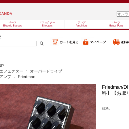
ベース
エフェクター
アンプ
パーツ
Electric Basses
Effectors
Amplifiers
Guitar Parts
索
OP
エフェクター
オーバードライブ
アンプ
Friedman
Friedman/
料】【お取
価格: