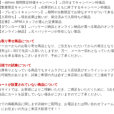
【～dd/mm 期間限定特価キャンペーン】→日付までキャンペーン特価品
【数量限定キャンペーン】→在庫切れとともに終了するキャンペーン特価品
【～プレゼントキャンペーン】→期間や台数限定でお得なオマケがついて来る
【入荷待ち】→現在在庫は無いが、発注済みで入荷待ちの製品
【定番】→RPMスタッフが選んだ定番製品
【ダウンロード版】→パッケージ納品とオンライン納品が選べる製品のオンラ
【オンライン納品】→元々パッケージが存在しない製品
お取り寄せ商品について
メーカーからのお取り寄せ商品となり、ご注文をいただいてからの発注となり
通常は1～3日で当店へ入荷いたしますが、万一、メーカー切れとなっていた
セルを承る場合もございますので、予めご了承ください。
店頭での試奏について
在庫有りとなっている商品でもタイムラグにより店頭及びオンラインショップ
の可能性があります。試奏ご希望の方は必ずご来店前にお電話にてご連絡下さ
カートが設置されていない商品について
当サイトでは、お客様によりご理解いただき、ご満足をいただくために、1点もの
商品にカートを設置していない場合がございますのでご了承ください。
全ての掲載商品に関します詳細やご質問は、お電話または問い合わせフォーム
くにお住まいの方はご来店大歓迎です！！