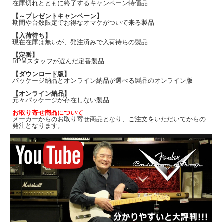
在庫切れとともに終了するキャンペーン特価品
【～プレゼントキャンペーン】
期間や台数限定でお得なオマケがついて来る製品
【入荷待ち】
現在在庫は無いが、発注済みで入荷待ちの製品
【定番】
RPMスタッフが選んだ定番製品
【ダウンロード版】
パッケージ納品とオンライン納品が選べる製品のオンライン版
【オンライン納品】
元々パッケージが存在しない製品
お取り寄せ商品について
メーカーからのお取り寄せ商品となり、ご注文をいただいてからの
発注となります。