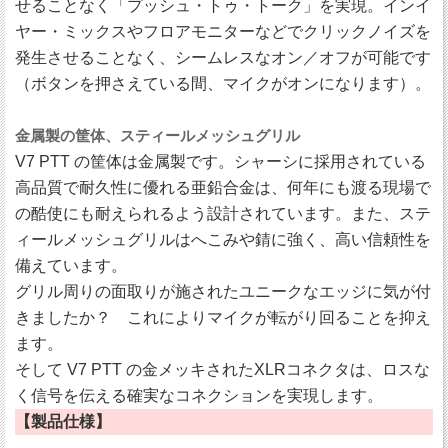
せることなく「プッシュ・トゥ・トーク」を実現。インイ
ヤー・ミックスやフロアモニターなどでクリックノイズを
発生させることなく、シームレスなオン／オフが可能です
（ボタンを押さえている間、マイクがオンになります）。
金属製の筐体、スティールメッシュグリル
V7 PTT の筐体は金属製です。シャーシに採用されている
高品質で耐久性に優れる亜鉛合金は、何年にも渡る現場で
の酷使にも耐えられるよう設計されています。また、ステ
ィールメッシュグリルはへこみや錆に強く、高い信頼性を
備えています。
グリル周りの面取りが施されたユニークなエッジに気が付
きましたか？ これによりマイクが転がり回ることを抑え
ます。
そして V7 PTT の金メッキされたXLRコネクタは、ロスな
く信号を伝える確実なコネクションを実現します。
【製品仕様】