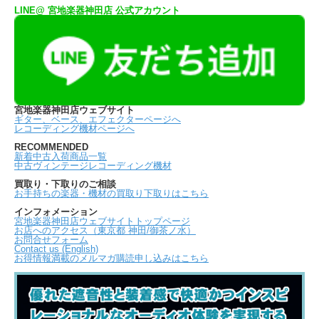
LINE@ 宮地楽器神田店 公式アカウント
宮地楽器神田店ウェブサイト
ギター、ベース、エフェクターページへ
レコーディング機材ページへ
RECOMMENDED
新着中古入荷商品一覧
中古ヴィンテージレコーディング機材
買取り・下取りのご相談
お手持ちの楽器・機材の買取り下取りはこちら
インフォメーション
宮地楽器神田店ウェブサイトトップページ
お店へのアクセス（東京都 神田/御茶ノ水）
お問合せフォーム
Contact us (English)
お得情報満載のメルマガ購読申し込みはこちら