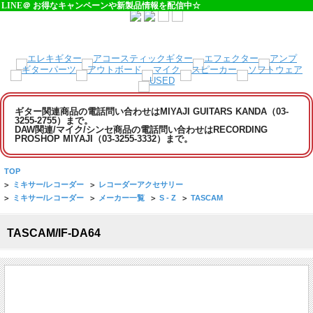
LINE＠ お得なキャンペーンや新製品情報を配信中☆
ギター関連商品の電話問い合わせはMIYAJI GUITARS KANDA（03-
3255-2755）まで。
DAW関連/マイク/シンセ商品の電話問い合わせはRECORDING
PROSHOP MIYAJI（03-3255-3332）まで。
TOP
>
ミキサー/レコーダー
>
レコーダーアクセサリー
>
ミキサー/レコーダー
>
メーカー一覧
>
S - Z
>
TASCAM
TASCAM/IF-DA64