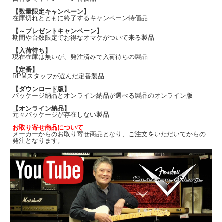
【数量限定キャンペーン】
在庫切れとともに終了するキャンペーン特価品
【～プレゼントキャンペーン】
期間や台数限定でお得なオマケがついて来る製品
【入荷待ち】
現在在庫は無いが、発注済みで入荷待ちの製品
【定番】
RPMスタッフが選んだ定番製品
【ダウンロード版】
パッケージ納品とオンライン納品が選べる製品のオンライン版
【オンライン納品】
元々パッケージが存在しない製品
お取り寄せ商品について
メーカーからのお取り寄せ商品となり、ご注文をいただいてからの
発注となります。