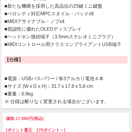
■新たな機構を採用した高品位の25鍵ミニ鍵盤
■ベロシティ対応MPCスタイル・パッドx8
■MIDIアサイナブル・ノブx4
■視認性に優れたOLEDディスプレイ
■ヘッドホン接続端子（3.5mmステレオミニプラグ）
■MIDIコントロール用クラスコンプライアントUSB端子
【仕様】
■電源：USBバスパワー / 単3アルカリ電池４本
■サイズ (W x D x H)：31.7 x 17.8 x 5.8 cm
■重量：0.9kg
※ 仕様は断りなく変更される場合がございます。
価格:
17,980円
(税込)
[ポイント還元 179ポイント～]