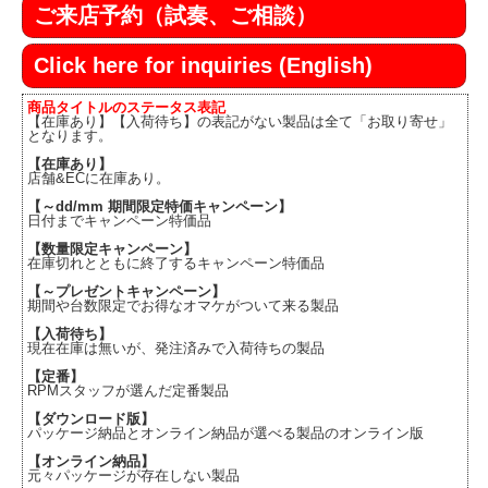
ご来店予約（試奏、ご相談）
Click here for inquiries (English)
商品タイトルのステータス表記
【在庫あり】【入荷待ち】の表記がない製品は全て「お取り寄せ」
となります。
【在庫あり】
店舗&ECに在庫あり。
【～dd/mm 期間限定特価キャンペーン】
日付までキャンペーン特価品
【数量限定キャンペーン】
在庫切れとともに終了するキャンペーン特価品
【～プレゼントキャンペーン】
期間や台数限定でお得なオマケがついて来る製品
【入荷待ち】
現在在庫は無いが、発注済みで入荷待ちの製品
【定番】
RPMスタッフが選んだ定番製品
【ダウンロード版】
パッケージ納品とオンライン納品が選べる製品のオンライン版
【オンライン納品】
元々パッケージが存在しない製品