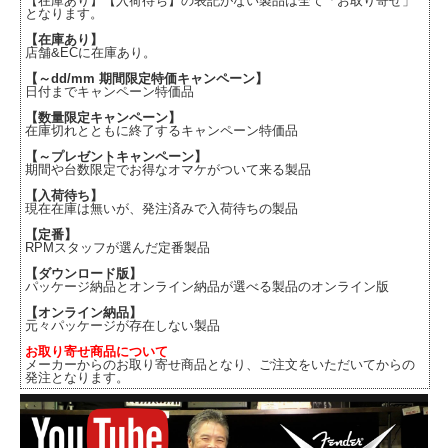
【在庫あり】【入荷待ち】の表記がない製品は全て「お取り寄せ」
となります。
【在庫あり】
店舗&ECに在庫あり。
【～dd/mm 期間限定特価キャンペーン】
日付までキャンペーン特価品
【数量限定キャンペーン】
在庫切れとともに終了するキャンペーン特価品
【～プレゼントキャンペーン】
期間や台数限定でお得なオマケがついて来る製品
【入荷待ち】
現在在庫は無いが、発注済みで入荷待ちの製品
【定番】
RPMスタッフが選んだ定番製品
【ダウンロード版】
パッケージ納品とオンライン納品が選べる製品のオンライン版
【オンライン納品】
元々パッケージが存在しない製品
お取り寄せ商品について
メーカーからのお取り寄せ商品となり、ご注文をいただいてからの
発注となります。