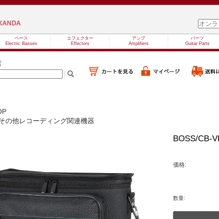
ベース
エフェクター
アンプ
パーツ
Electric Basses
Effectors
Amplifiers
Guitar Parts
索
OP
その他レコーディング関連機器
BOSS/CB-V
価格:
数量: