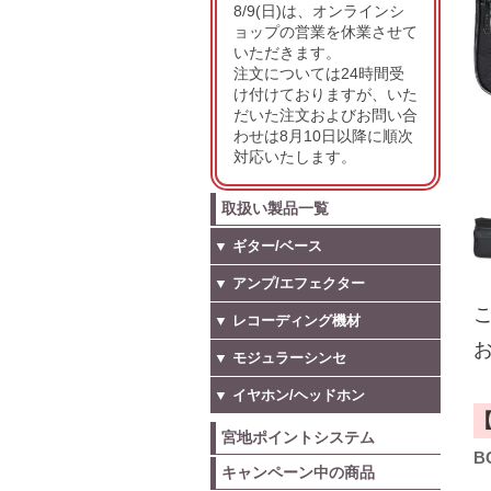
8/9(日)は、オンラインシ
ョップの営業を休業させて
いただきます。
注文については24時間受
け付けておりますが、いた
だいた注文およびお問い合
わせは8月10日以降に順次
対応いたします。
取扱い製品一覧
▼ ギター/ベース
▼ アンプ/エフェクター
こ
▼ レコーディング機材
お
▼ モジュラーシンセ
▼ イヤホン/ヘッドホン
宮地ポイントシステム
B
キャンペーン中の商品