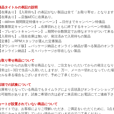
商品タイトルの表記の説明
【在庫あり】【入荷待ち】の表記がない製品は全て「お取り寄せ」となります
【在庫あり】→店舗&ECに在庫あり。
【～dd/mm 期間限定特価キャンペーン】→日付までキャンペーン特価品
【数量限定キャンペーン】→在庫切れとともに終了するキャンペーン特価品
【～プレゼントキャンペーン】→期間や台数限定でお得なオマケがついて来る
【入荷待ち】→現在在庫は無いが、発注済みで入荷待ちの製品
【定番】→RPMスタッフが選んだ定番製品
【ダウンロード版】→パッケージ納品とオンライン納品が選べる製品のオンラ
【オンライン納品】→元々パッケージが存在しない製品
お取り寄せ商品について
メーカーからのお取り寄せ商品となり、ご注文をいただいてからの発注となり
通常は1～3日で当店へ入荷いたしますが、万一、メーカー切れとなっていた
セルを承る場合もございますので、予めご了承ください。
店頭での試奏について
在庫有りとなっている商品でもタイムラグにより店頭及びオンラインショップ
の可能性があります。試奏ご希望の方は必ずご来店前にお電話にてご連絡下さ
カートが設置されていない商品について
当サイトでは、お客様によりご理解いただき、ご満足をいただくために、1点もの
商品にカートを設置していない場合がございますのでご了承ください。