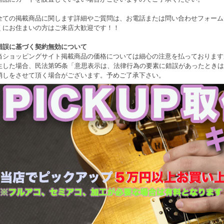
全ての掲載商品に関します詳細やご質問は、お電話または問い合わせフォーム
くにお住まいの方はご来店大歓迎です！！
錯誤に基づく契約無効について
当ショッピングサイト掲載商品の価格については細心の注意を払っております
生した場合、民法第95条「意思表示は、法律行為の要素に錯誤があったとき
消しをさせて頂く場合がございます。予めご了承下さい。