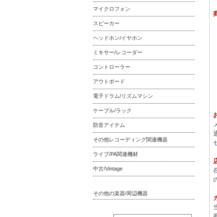
マイクロフォン
スピーカー
ヘッドホン/イヤホン
ミキサー/レコーダー
コントローラー
アウトボード
電子ドラム/リズムマシン
ケーブル/ラック
防音アイテム
その他レコーディング関連機器
ライブ/PA関連機材
中古/Vintage
その他の楽器/周辺機器