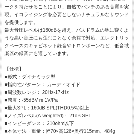
ークを持たせることにより、自然でパンチのある音質を実
現。イコライジングを必要としないナチュラルなサウンド
を提供します。
最大音圧レベルは160dBを超え、バスドラムの地に響くよ
うな高い音圧にも歪むことなく余裕で対応。エレクトリッ
クベースのキャビネット録音やトロンボーンなど、低音域
楽器の録音にも適しています。
【仕様】
■形式：ダイナミック型
■指向性パターン： カーディオイド
■周波数レンジ： 20Hz-17kHz
■感度：-55dBV re 1V/Pa
■最大SPL：160dB SPL(THD0.5%)以上
■ノイズレベル(A-weighted)： 21dB SPL
■インピーダンス： 210ohm以下
■本体寸法・重量：幅70×高126×奥行115mm、484g