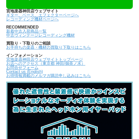
宮地楽器神田店ウェブサイト
ギター、ベース、エフェクターページへ
レコーディング機材ページへ
RECOMMENDED
新着中古入荷商品一覧
中古ヴィンテージレコーディング機材
買取り・下取りのご相談
お手持ちの楽器・機材の買取り下取りはこちら
インフォメーション
宮地楽器神田店ウェブサイトトップページ
お店へのアクセス（東京都 神田/御茶ノ水）
お問合せフォーム
Contact us (English)
お得情報満載のメルマガ購読申し込みはこちら