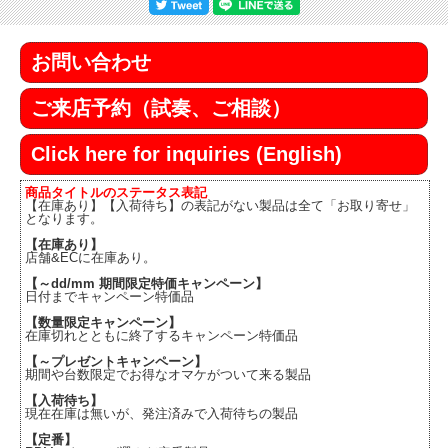
お問い合わせ
ご来店予約（試奏、ご相談）
Click here for inquiries (English)
商品タイトルのステータス表記
【在庫あり】【入荷待ち】の表記がない製品は全て「お取り寄せ」
となります。
【在庫あり】
店舗&ECに在庫あり。
【～dd/mm 期間限定特価キャンペーン】
日付までキャンペーン特価品
【数量限定キャンペーン】
在庫切れとともに終了するキャンペーン特価品
【～プレゼントキャンペーン】
期間や台数限定でお得なオマケがついて来る製品
【入荷待ち】
現在在庫は無いが、発注済みで入荷待ちの製品
【定番】