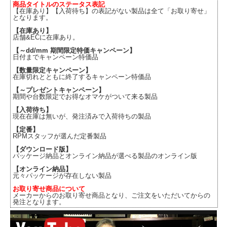
商品タイトルのステータス表記
【在庫あり】【入荷待ち】の表記がない製品は全て「お取り寄せ」
となります。
【在庫あり】
店舗&ECに在庫あり。
【～dd/mm 期間限定特価キャンペーン】
日付までキャンペーン特価品
【数量限定キャンペーン】
在庫切れとともに終了するキャンペーン特価品
【～プレゼントキャンペーン】
期間や台数限定でお得なオマケがついて来る製品
【入荷待ち】
現在在庫は無いが、発注済みで入荷待ちの製品
【定番】
RPMスタッフが選んだ定番製品
【ダウンロード版】
パッケージ納品とオンライン納品が選べる製品のオンライン版
【オンライン納品】
元々パッケージが存在しない製品
お取り寄せ商品について
メーカーからのお取り寄せ商品となり、ご注文をいただいてからの
発注となります。