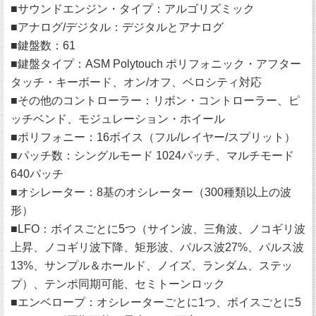
■サウンドエンジン・タイプ：アルゴリズミック
■アナログ/デジタル：デジタルとアナログ
■鍵盤数：61
■鍵盤タイプ：ASM Polytouch ポリフォニック・アフター
タッチ・キーボード、オン/オフ、ベロシティ対応
■その他のコントローラー：リボン・コントローラー、ピ
ッチベンド、モジュレーション・ホイール
■ポリフォニー：16ボイス（フル/レイヤー/スプリット）
■パッチ数：シングルモード 1024パッチ、マルチモード
640パッチ
■オシレーター：8基のオシレーター（300種類以上の波
形）
■LFO：ボイスごとに5つ（サイン波、三角波、ノコギリ波
上昇、ノコギリ波下降、矩形波、パルス波27%、パルス波
13%、サンプル＆ホールド、ノイズ、ランダム、ステッ
プ）、テンポ同期可能、セミトーンロック
■エンベロープ：オシレーターごとに1つ、ボイスごとに5