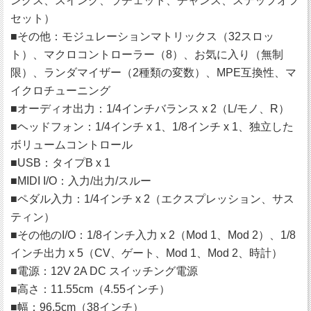
ングス、スイング、ラチェット、チャンス、ステップオフ
セット）
■その他：モジュレーションマトリックス（32スロッ
ト）、マクロコントローラー（8）、お気に入り（無制
限）、ランダマイザー（2種類の変数）、MPE互換性、マ
イクロチューニング
■オーディオ出力：1/4インチバランス x 2（L/モノ、R）
■ヘッドフォン：1/4インチ x 1、1/8インチ x 1、独立した
ボリュームコントロール
■USB：タイプB x 1
■MIDI I/O：入力/出力/スルー
■ペダル入力：1/4インチ x 2（エクスプレッション、サス
ティン）
■その他のI/O：1/8インチ入力 x 2（Mod 1、Mod 2）、1/8
インチ出力 x 5（CV、ゲート、Mod 1、Mod 2、時計）
■電源：12V 2A DC スイッチング電源
■高さ：11.55cm（4.55インチ）
■幅：96.5cm（38インチ）