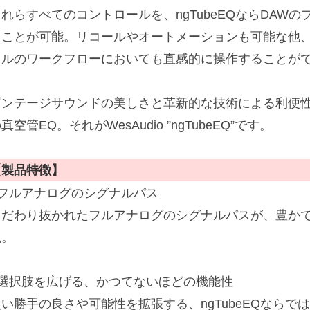
これらすべてのコントロールを、ngTubeEQならDAW
ることが可能。リコールやオートメーションも可能な他、
タルのワークフローにおいても直感的に操作することが
ビンテージサウンドの美しさと革新的な技術による利便
真空管EQ。それがWesAudio ”ngTubeEQ”です。
【製品特徴】
■フルアナログのシグナルパス
こだわり抜かれたフルアナログのシグナルパスが、豊か
現。
■選択肢を広げる、かつてないほどの機能性
使い勝手の良さや可能性を拡張する、ngTubeEQなら