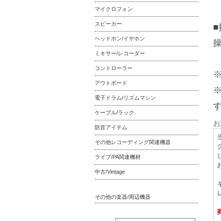
マイクロフォン
スピーカー
ヘッドホン/イヤホン
操
ミキサー/レコーダー
コントローラー
アウトボード
電子ドラム/リズムマシン
ケーブル/ラック
お
防音アイテム
その他レコーディング関連機器
ライブ/PA関連機材
中古/Vintage
その他の楽器/周辺機器