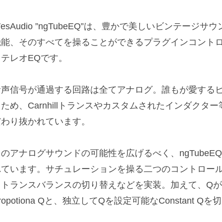
esAudio ”ngTubeEQ”は、豊かで美しいビンテー
機能、そのすべてを操ることができるプラグインコント
ステレオEQです。
音声信号が通過する回路は全てアナログ。誰もが愛する
るため、Carnhillトランスやカスタムされたインダク
だわり抜かれています。
このアナログサウンドの可能性を広げるべく、ngTube
れています。サチュレーションを操る二つのコントロール
とトランスバランスの切り替えなどを実装。加えて、Q
ropotiona Qと、独立してQを設定可能なConstant