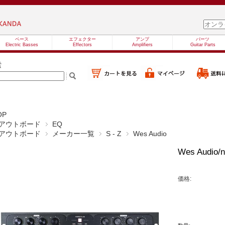
ベース
エフェクター
アンプ
パーツ
Electric Basses
Effectors
Amplifiers
Guitar Parts
索
OP
アウトボード
EQ
アウトボード
メーカー一覧
S - Z
Wes Audio
Wes Audio/
価格: