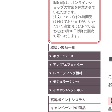
8/9(日)は、オンラインシ
ョップの営業を休業させて
いただきます。
注文については24時間受
け付けておりますが、いた
だいた注文およびお問い合
わせは8月10日以降に順次
対応いたします。
取扱い製品一覧
▼ ギター/ベース
▼ アンプ/エフェクター
▼ レコーディング機材
こ
▼ モジュラーシンセ
お
▼ イヤホン/ヘッドホン
宮地ポイントシステム
キャンペーン中の商品
美