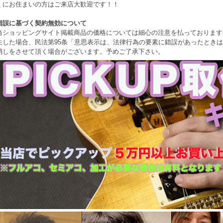
くにお住まいの方はご来店大歓迎です！！
錯誤に基づく契約無効について
当ショッピングサイト掲載商品の価格については細心の注意を払っております
生した場合、民法第95条「意思表示は、法律行為の要素に錯誤があったとき
消しをさせて頂く場合がございます。予めご了承下さい。