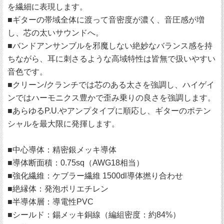
を繊細に表現します。
■ギターの帯域全体に渡って音密度が濃く、音圧感が増
し、芯の太いサウンドへ。
■バンドアンサンブルを邪魔しない絶妙なバランス感を持
ちながら、耳に刺さるような高域特性は皆無で扱いやすい
音色です。
■クリーン/クランチでは芯のある太さを強調し、ハイゲイ
ンではハーモニクス豊かで歪み乗りの良さを強調します。
■あらゆるP.U.やアンプタイプに順応し、ギターのポテン
シャルを最大限に発揮します。
■中心導体：精密銀メッキ導体
■導体断面積：0.75sq（AWG18相当）
■強化繊維：ケブラー繊維 1500dl導体撚り合わせ
■絶縁体：発泡ポリエチレン
■半導体層：導電性PVC
■シールド：錫メッキ銅線（編組密度：約84%）