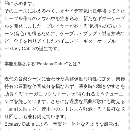
的に求めます。
そのニーズに応えるべく、オヤイデ電気は長年培ってきた
ケーブル作りのノウハウを注ぎ込み、新たなギターケーブ
ルを開発しました。プレイヤーが欲する“気持ちの良いト
ーン(音色)”を得るために、ケーブル・プラグ・製造方法な
ど、全てを拘り尽くしたハイエンド・ギターケーブル
Ecstasy Cableの誕生です。
本能を揺さぶる“Ecstasy Cable”とは？
現代の音楽シーンに合わせた高解像度な特性に加え、楽器
特有の豊潤な倍音成分を損なわず、演奏時の弾きやすさを
助長する“オーガニックなトーン”が得られるようチューニ
ングを施しています。さらには過度な屈曲試験にも耐える
「高耐久性」と、使用中のストレスを軽減する「良好な取
り回し」も兼ね備えています。
Ecstasy Cableによる、音楽と一体となるような感覚は、