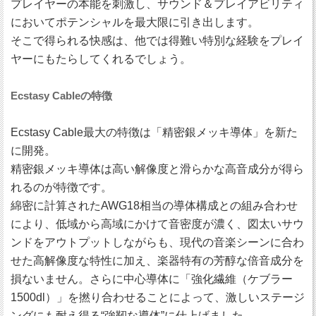
プレイヤーの本能を刺激し、サウンド＆プレイアビリティ
においてポテンシャルを最大限に引き出します。
そこで得られる快感は、他では得難い特別な経験をプレイ
ヤーにもたらしてくれるでしょう。
Ecstasy Cableの特徴
Ecstasy Cable最大の特徴は「精密銀メッキ導体」を新た
に開発。
精密銀メッキ導体は高い解像度と滑らかな高音成分が得ら
れるのが特徴です。
綿密に計算されたAWG18相当の導体構成との組み合わせ
により、低域から高域にかけて音密度が濃く、図太いサウ
ンドをアウトプットしながらも、現代の音楽シーンに合わ
せた高解像度な特性に加え、楽器特有の芳醇な倍音成分を
損ないません。さらに中心導体に「強化繊維（ケブラー
1500dl）」を撚り合わせることによって、激しいステージ
ングにも耐え得る“強靭な導体”に仕上げました。