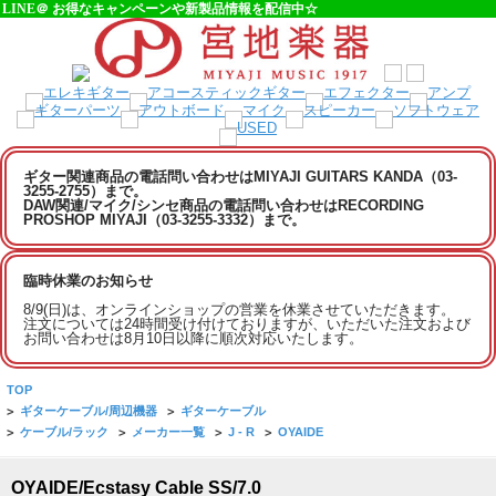
LINE＠ お得なキャンペーンや新製品情報を配信中☆
ギター関連商品の電話問い合わせはMIYAJI GUITARS KANDA（03-
3255-2755）まで。
DAW関連/マイク/シンセ商品の電話問い合わせはRECORDING
PROSHOP MIYAJI（03-3255-3332）まで。
臨時休業のお知らせ
8/9(日)は、オンラインショップの営業を休業させていただきます。
注文については24時間受け付けておりますが、いただいた注文および
お問い合わせは8月10日以降に順次対応いたします。
TOP
>
ギターケーブル/周辺機器
>
ギターケーブル
>
ケーブル/ラック
>
メーカー一覧
>
J - R
>
OYAIDE
OYAIDE/Ecstasy Cable SS/7.0