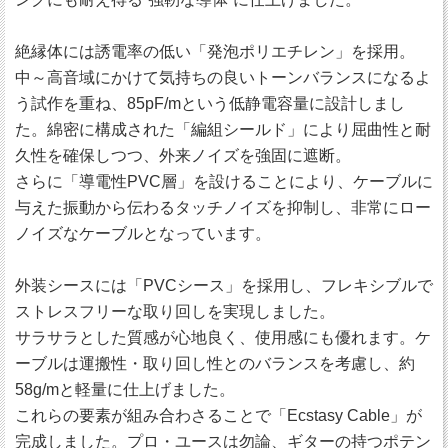
絶縁体には誘電率の低い「発泡ポリエチレン」を採用。
中～高音域にかけて気持ちの良いトーンバランスになるよ
う試作を重ね、85pF/mという低静電容量に設計しまし
た。綿密に構成された「編組シールド」により屈曲性と耐
久性を確保しつつ、外来ノイズを強固に遮断。
さらに「導電性PVC層」を設けることにより、ケーブルに
与えた振動から伝わるタッチノイズを抑制し、非常にロー
ノイズなケーブルとなっています。
外装シースには「PVCシース」を採用し、フレキシブルで
ストレスフリーな取り回しを実現しました。
サラサラとした質感が心地良く、使用感にも優れます。ケ
ーブルは運搬性・取り回し性とのバランスを考慮し、約
58g/mと軽量に仕上げました。
これらの要素が組み合わさることで「Ecstasy Cable」が
完成しました。プロ・ユースは勿論、ギターの持つポテン