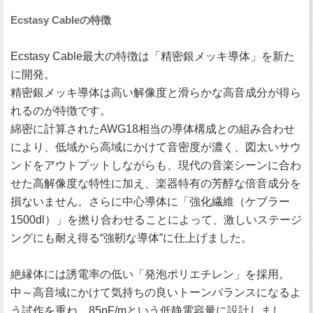
Ecstasy Cableの特徴
Ecstasy Cable最大の特徴は「精密銀メッキ導体」を新た
に開発。
精密銀メッキ導体は高い解像度と滑らかな高音成分が得ら
れるのが特徴です。
綿密に計算されたAWG18相当の導体構成との組み合わせ
により、低域から高域にかけて音密度が濃く、図太いサウ
ンドをアウトプットしながらも、現代の音楽シーンに合わ
せた高解像度な特性に加え、楽器特有の芳醇な倍音成分を
損ないません。さらに中心導体に「強化繊維（ケブラー
1500dl）」を撚り合わせることによって、激しいステージ
ングにも耐え得る“強靭な導体”に仕上げました。
絶縁体には誘電率の低い「発泡ポリエチレン」を採用。
中～高音域にかけて気持ちの良いトーンバランスになるよ
う試作を重ね、85pF/mという低静電容量に設計しまし