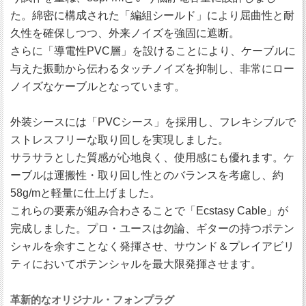
た。綿密に構成された「編組シールド」により屈曲性と耐
久性を確保しつつ、外来ノイズを強固に遮断。
さらに「導電性PVC層」を設けることにより、ケーブルに
与えた振動から伝わるタッチノイズを抑制し、非常にロー
ノイズなケーブルとなっています。
外装シースには「PVCシース」を採用し、フレキシブルで
ストレスフリーな取り回しを実現しました。
サラサラとした質感が心地良く、使用感にも優れます。ケ
ーブルは運搬性・取り回し性とのバランスを考慮し、約
58g/mと軽量に仕上げました。
これらの要素が組み合わさることで「Ecstasy Cable」が
完成しました。プロ・ユースは勿論、ギターの持つポテン
シャルを余すことなく発揮させ、サウンド＆プレイアビリ
ティにおいてポテンシャルを最大限発揮させます。
革新的なオリジナル・フォンプラグ