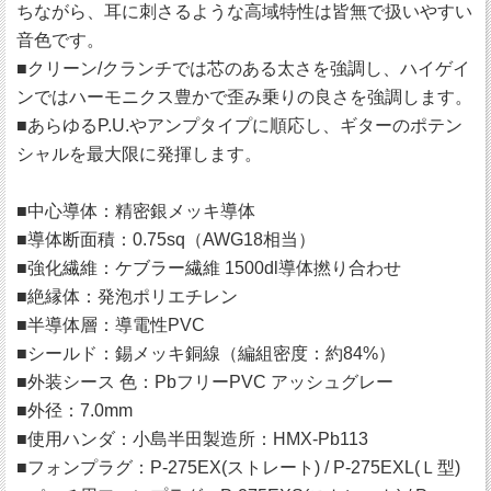
ちながら、耳に刺さるような高域特性は皆無で扱いやすい
音色です。
■クリーン/クランチでは芯のある太さを強調し、ハイゲイ
ンではハーモニクス豊かで歪み乗りの良さを強調します。
■あらゆるP.U.やアンプタイプに順応し、ギターのポテン
シャルを最大限に発揮します。
■中心導体：精密銀メッキ導体
■導体断面積：0.75sq（AWG18相当）
■強化繊維：ケブラー繊維 1500dl導体撚り合わせ
■絶縁体：発泡ポリエチレン
■半導体層：導電性PVC
■シールド：錫メッキ銅線（編組密度：約84%）
■外装シース 色：PbフリーPVC アッシュグレー
■外径：7.0mm
■使用ハンダ：小島半田製造所：HMX-Pb113
■フォンプラグ：P-275EX(ストレート) / P-275EXL(Ｌ型)