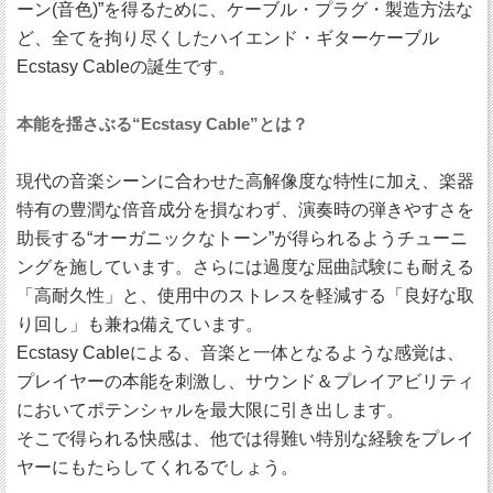
ーン(音色)”を得るために、ケーブル・プラグ・製造方法な
ど、全てを拘り尽くしたハイエンド・ギターケーブル
Ecstasy Cableの誕生です。
本能を揺さぶる“Ecstasy Cable”とは？
現代の音楽シーンに合わせた高解像度な特性に加え、楽器
特有の豊潤な倍音成分を損なわず、演奏時の弾きやすさを
助長する“オーガニックなトーン”が得られるようチューニ
ングを施しています。さらには過度な屈曲試験にも耐える
「高耐久性」と、使用中のストレスを軽減する「良好な取
り回し」も兼ね備えています。
Ecstasy Cableによる、音楽と一体となるような感覚は、
プレイヤーの本能を刺激し、サウンド＆プレイアビリティ
においてポテンシャルを最大限に引き出します。
そこで得られる快感は、他では得難い特別な経験をプレイ
ヤーにもたらしてくれるでしょう。