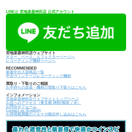
LINE@ 宮地楽器神田店 公式アカウント
宮地楽器神田店ウェブサイト
ギター、ベース、エフェクターページへ
レコーディング機材ページへ
RECOMMENDED
新着中古入荷商品一覧
中古ヴィンテージレコーディング機材
買取り・下取りのご相談
お手持ちの楽器・機材の買取り下取りはこちら
インフォメーション
宮地楽器神田店ウェブサイトトップページ
お店へのアクセス（東京都 神田/御茶ノ水）
お問合せフォーム
Contact us (English)
お得情報満載のメルマガ購読申し込みはこちら