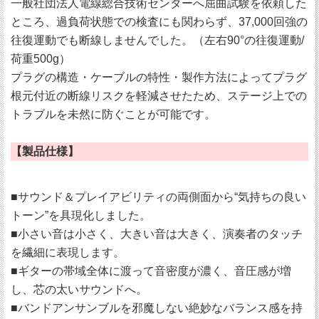
一般社団法人電線総合技術センターへ屈曲試験を依頼した
ところ、過負荷状態での検査にも関わらず、37,000回強の
往復運動でも断線しませんでした。（左右90°の往復運動/
荷重500g）
プラグの構造・ケーブルの特性・製作方法によってプラグ
根元付近の断線リスクを軽減させたため、ステージ上での
トラブルを未然に防ぐことが可能です。
【製品仕様】
■サウンド＆プレイアビリティの両側面から“気持ちの良い
トーン”を具現化しました。
■小さい音は小さく、大きい音は大きく、演奏者のタッチ
を繊細に表現します。
■ギターの帯域全体に渡って音密度が濃く、音圧感が増
し、芯の太いサウンドへ。
■バンドアンサンブルを邪魔しない絶妙なバランス感を持