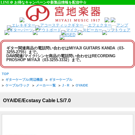
LINE＠ お得なキャンペーンや新製品情報を配信中☆
ギター関連商品の電話問い合わせはMIYAJI GUITARS KANDA（03-
3255-2755）まで。
DAW関連/マイク/シンセ商品の電話問い合わせはRECORDING
PROSHOP MIYAJI（03-3255-3332）まで。
TOP
>
ギターケーブル/周辺機器
>
ギターケーブル
>
ケーブル/ラック
>
メーカー一覧
>
J - R
>
OYAIDE
OYAIDE/Ecstasy Cable LS/7.0