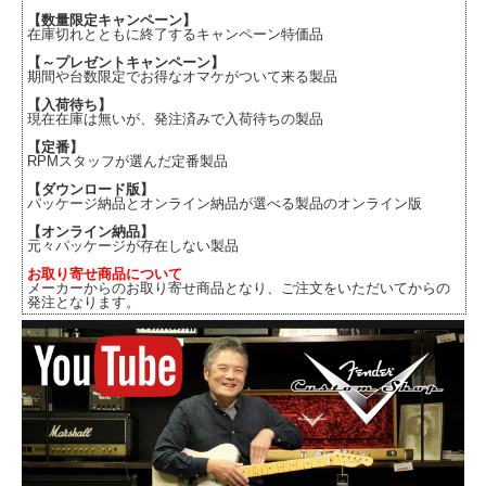
【数量限定キャンペーン】
在庫切れとともに終了するキャンペーン特価品
【～プレゼントキャンペーン】
期間や台数限定でお得なオマケがついて来る製品
【入荷待ち】
現在在庫は無いが、発注済みで入荷待ちの製品
【定番】
RPMスタッフが選んだ定番製品
【ダウンロード版】
パッケージ納品とオンライン納品が選べる製品のオンライン版
【オンライン納品】
元々パッケージが存在しない製品
お取り寄せ商品について
メーカーからのお取り寄せ商品となり、ご注文をいただいてからの
発注となります。