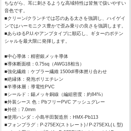
ちながら、耳に刺さるような高域特性は皆無で扱いやすい
音色です。
■クリーン/クランチでは芯のある太さを強調し、ハイゲイ
ンではハーモニクス豊かで歪み乗りの良さを強調します。
■あらゆるP.U.やアンプタイプに順応し、ギターのポテン
シャルを最大限に発揮します。
■中心導体：精密銀メッキ導体
■導体断面積：0.75sq（AWG18相当）
■強化繊維：ケブラー繊維 1500dl導体撚り合わせ
■絶縁体：発泡ポリエチレン
■半導体層：導電性PVC
■シールド：錫メッキ銅線（編組密度：約84%）
■外装シース 色：PbフリーPVC アッシュグレー
■外径：7.0mm
■使用ハンダ：小島半田製造所：HMX-Pb113
■フォンプラグ：P-275EX(ストレート) / P-275EXL(Ｌ型)