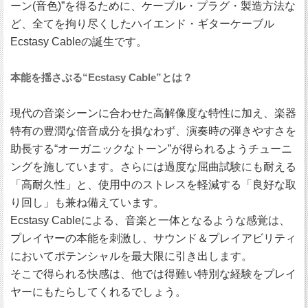
ーン(音色)”を得るために、ケーブル・プラグ・製造方法な
ど、全てを拘り尽くしたハイエンド・ギターケーブル
Ecstasy Cableの誕生です。
本能を揺さぶる“Ecstasy Cable”とは？
現代の音楽シーンに合わせた高解像度な特性に加え、楽器
特有の豊潤な倍音成分を損なわず、演奏時の弾きやすさを
助長する“オーガニックなトーン”が得られるようチューニ
ングを施しています。さらには過度な屈曲試験にも耐える
「高耐久性」と、使用中のストレスを軽減する「良好な取
り回し」も兼ね備えています。
Ecstasy Cableによる、音楽と一体となるような感覚は、
プレイヤーの本能を刺激し、サウンド＆プレイアビリティ
においてポテンシャルを最大限に引き出します。
そこで得られる快感は、他では得難い特別な経験をプレイ
ヤーにもたらしてくれるでしょう。