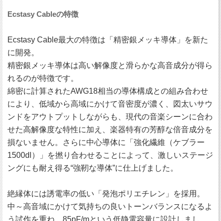
Ecstasy Cableの特徴
Ecstasy Cable最大の特徴は「精密銀メッキ導体」を新た
に開発。
精密銀メッキ導体は高い解像度と滑らかな高音成分が得ら
れるのが特徴です。
綿密に計算されたAWG18相当の導体構成との組み合わせ
により、低域から高域にかけて音密度が濃く、図太いサウ
ンドをアウトプットしながらも、現代の音楽シーンに合わ
せた高解像度な特性に加え、楽器特有の芳醇な倍音成分を
損ないません。さらに中心導体に「強化繊維（ケブラー
1500dl）」を撚り合わせることによって、激しいステージ
ングにも耐え得る“強靭な導体”に仕上げました。
絶縁体には誘電率の低い「発泡ポリエチレン」を採用。
中～高音域にかけて気持ちの良いトーンバランスになるよ
う試作を重ね、85pF/mという低静電容量に設計しまし