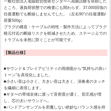
一般社団法人電線総合技術センターへ屈曲試験を依頼した
ところ、過負荷状態での検査にも関わらず、37,000回強の
往復運動でも断線しませんでした。（左右90°の往復運動/
荷重500g）
プラグの構造・ケーブルの特性・製作方法によってプラグ
根元付近の断線リスクを軽減させたため、ステージ上での
トラブルを未然に防ぐことが可能です。
【製品仕様】
■サウンド＆プレイアビリティの両側面から“気持ちの良い
トーン”を具現化しました。
■小さい音は小さく、大きい音は大きく、演奏者のタッチ
を繊細に表現します。
■ギターの帯域全体に渡って音密度が濃く、音圧感が増
し、芯の太いサウンドへ。
■バンドアンサンブルを邪魔しない絶妙なバランス感を持