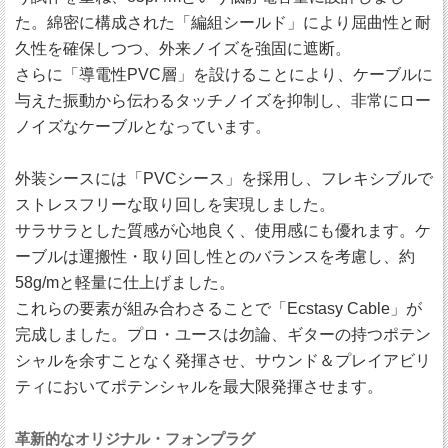
た。綿密に構成された「編組シールド」により屈曲性と耐
久性を確保しつつ、外来ノイズを強固に遮断。
さらに「導電性PVC層」を設けることにより、ケーブルに
与えた振動から伝わるタッチノイズを抑制し、非常にロー
ノイズなケーブルとなっています。
外装シースには「PVCシース」を採用し、フレキシブルで
ストレスフリーな取り回しを実現しました。
サラサラとした質感が心地良く、使用感にも優れます。ケ
ーブルは運搬性・取り回し性とのバランスを考慮し、約
58g/mと軽量に仕上げました。
これらの要素が組み合わさることで「Ecstasy Cable」が
完成しました。プロ・ユースは勿論、ギターの持つポテン
シャルを余すことなく発揮させ、サウンド＆プレイアビリ
ティにおいてポテンシャルを最大限発揮させます。
革新的なオリジナル・フォンプラグ