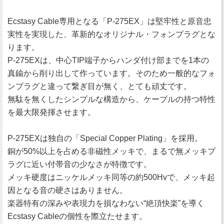
Ecstasy Cable専用となる「P-275EX」は堅牢性と原音忠
実性を実現した、革新的なオリジナル・フォンプラグとな
ります。
P-275EXは、中心TIP端子からハンダ付け部までを1本の
真鍮から削り出して作っています。そのため一般的なフォ
ンプラグと違って繋ぎ目が無く、とても頑丈です。
無駄を無くしたシンプルな構造から、ケーブルの持つ特性
を最大限発揮させます。
P-275EXは独自の「Special Copper Plating」を採用。
銅が50%以上を占める非磁性メッキで、まるで無メッキプ
ラグに近い付帯音の少なさが特徴です。
メッキ硬度はニッケルメッキ同等の約500Hvで、メッキ起
因となる音の硬さはありません。
楽器特有の深みや表現力を損なわない“絶頂快楽”を導く
Ecstasy Cableの個性を際立たせます。