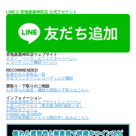
LINE@ 宮地楽器神田店 公式アカウント
宮地楽器神田店ウェブサイト
ギター、ベース、エフェクターページへ
レコーディング機材ページへ
RECOMMENDED
新着中古入荷商品一覧
中古ヴィンテージレコーディング機材
買取り・下取りのご相談
お手持ちの楽器・機材の買取り下取りはこちら
インフォメーション
宮地楽器神田店ウェブサイトトップページ
お店へのアクセス（東京都 神田/御茶ノ水）
お問合せフォーム
Contact us (English)
お得情報満載のメルマガ購読申し込みはこちら