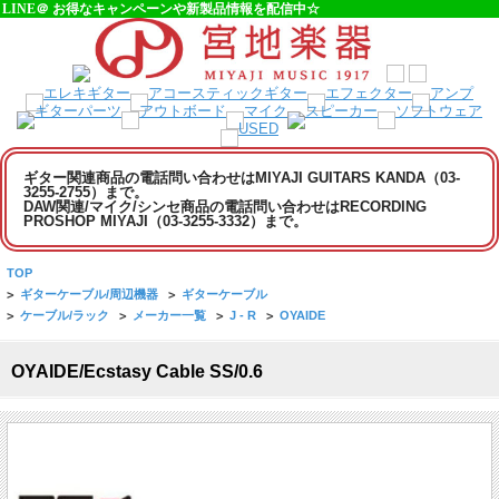
LINE＠ お得なキャンペーンや新製品情報を配信中☆
ギター関連商品の電話問い合わせはMIYAJI GUITARS KANDA（03-
3255-2755）まで。
DAW関連/マイク/シンセ商品の電話問い合わせはRECORDING
PROSHOP MIYAJI（03-3255-3332）まで。
TOP
>
ギターケーブル/周辺機器
>
ギターケーブル
>
ケーブル/ラック
>
メーカー一覧
>
J - R
>
OYAIDE
OYAIDE/Ecstasy Cable SS/0.6