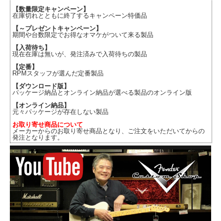
【数量限定キャンペーン】
在庫切れとともに終了するキャンペーン特価品
【～プレゼントキャンペーン】
期間や台数限定でお得なオマケがついて来る製品
【入荷待ち】
現在在庫は無いが、発注済みで入荷待ちの製品
【定番】
RPMスタッフが選んだ定番製品
【ダウンロード版】
パッケージ納品とオンライン納品が選べる製品のオンライン版
【オンライン納品】
元々パッケージが存在しない製品
お取り寄せ商品について
メーカーからのお取り寄せ商品となり、ご注文をいただいてからの
発注となります。