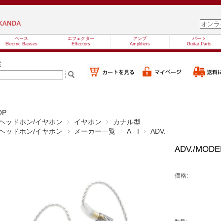
ベース
エフェクター
アンプ
パーツ
Electric Basses
Effectors
Amplifiers
Guitar Parts
索
OP
ヘッドホン/イヤホン
イヤホン
カナル型
ヘッドホン/イヤホン
メーカー一覧
A - I
ADV.
ADV./MODE
価格: