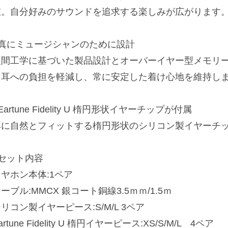
在。自分好みのサウンドを追求する楽しみが広がります
■真にミュージシャンのために設計
人間工学に基づいた製品設計とオーバーイヤー型メモリ
も耳への負担を軽減し、常に安定した着け心地を維持し
Eartune Fidelity U 楕円形状イヤーチップが付属
耳に自然とフィットする楕円形状のシリコン製イヤーチッ
■セット内容
ヤホン本体:1ペア
ーブル:MMCX 銀コート銅線3.5ｍｍ/1.5ｍ
リコン製イヤーピース:S/M/L 3ペア
artune Fidelity U 楕円イヤーピース:XS/S/M/L 4ペア