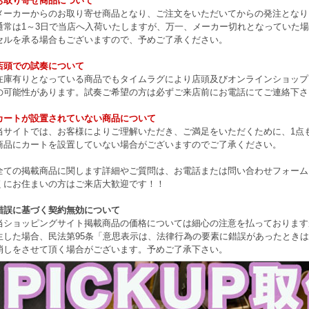
お取り寄せ商品について
メーカーからのお取り寄せ商品となり、ご注文をいただいてからの発注となり
通常は1～3日で当店へ入荷いたしますが、万一、メーカー切れとなっていた
セルを承る場合もございますので、予めご了承ください。
店頭での試奏について
在庫有りとなっている商品でもタイムラグにより店頭及びオンラインショップ
の可能性があります。試奏ご希望の方は必ずご来店前にお電話にてご連絡下さ
カートが設置されていない商品について
当サイトでは、お客様によりご理解いただき、ご満足をいただくために、1点もの
商品にカートを設置していない場合がございますのでご了承ください。
全ての掲載商品に関します詳細やご質問は、お電話または問い合わせフォーム
くにお住まいの方はご来店大歓迎です！！
錯誤に基づく契約無効について
当ショッピングサイト掲載商品の価格については細心の注意を払っております
生した場合、民法第95条「意思表示は、法律行為の要素に錯誤があったとき
消しをさせて頂く場合がございます。予めご了承下さい。