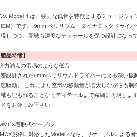
DV. Model 4 は、強力な低音を特徴とするミュージ
（IEM）です。 9mm ベリリウム・ダイナミックドライ
実現しつつ、高域も適度なディテールを保つ設計になっ
【製品特徴】
■迫力満点の雷鳴のような低音
精密設計された9mmベリリウムドライバーによる深い振
高速駆動。 これにより空気の移動量が増大しながらも制
音域も埋もれることなくディテールまで繊細に再現しま
ンドをお楽しみ下さい。
MMCX着脱式ケーブル
MMCX規格に対応したModel 4なら、リケーブルによ