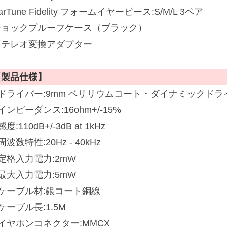
arTune Fidelity フォームイヤーピース:S/M/L 3ペア
ショックプルーフケース（ブラック）
ステレオ変換アダプター
【製品仕様】
■ドライバー:9mm ベリリウムコート・ダイナミックドラ
インピーダンス:16ohm+/-15%
感度:110dB+/-3dB at 1kHz
周波数特性:20Hz - 40kHz
定格入力電力:2mW
最大入力電力:5mW
■ケーブル材:銀コート銅線
ケーブル長:1.5M
イヤホンコネクター:MMCX