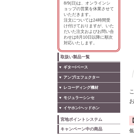
8/9(日)は、オンラインシ
ョップの営業を休業させて
いただきます。
注文については24時間受
け付けておりますが、いた
だいた注文およびお問い合
わせは8月10日以降に順次
対応いたします。
取扱い製品一覧
▼ ギター/ベース
▼ アンプ/エフェクター
▼ レコーディング機材
こ
▼ モジュラーシンセ
お
▼ イヤホン/ヘッドホン
宮地ポイントシステム
キャンペーン中の商品
低