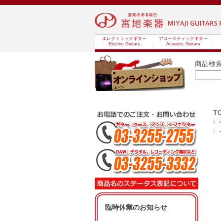
エレクトリックギター
アコースティックギター
Electric Guitars
Acoustic Guitars
商品検
T
臨時休業のお知らせ