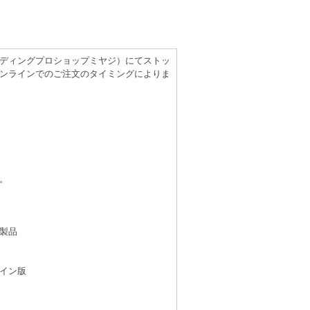
（レコーディングプロショップミヤジ）にてストッ
ンラインでのご注文のタイミングによりま
。
製品
イン版