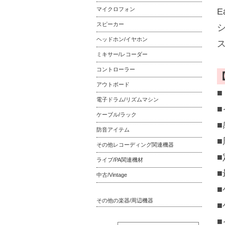
マイクロフォン
E
スピーカー
ヘッドホン/イヤホン
ミキサー/レコーダー
コントローラー
アウトボード
電子ドラム/リズムマシン
■
ケーブル/ラック
■
防音アイテム
■
その他レコーディング関連機器
■
ライブ/PA関連機材
■
中古/Vintage
その他の楽器/周辺機器
■
■