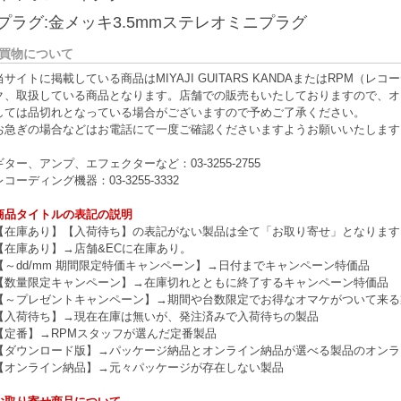
プラグ:金メッキ3.5mmステレオミニプラグ
買物について
当サイトに掲載している商品はMIYAJI GUITARS KANDAまたはRPM
ク、取扱している商品となります。店舗での販売もいたしておりますので、オ
しては品切れとなっている場合がございますので予めご了承ください。
お急ぎの場合などはお電話にて一度ご確認くださいますようお願いいたします
ギター、アンプ、エフェクターなど：03-3255-2755
レコーディング機器：03-3255-3332
商品タイトルの表記の説明
【在庫あり】【入荷待ち】の表記がない製品は全て「お取り寄せ」となります
【在庫あり】→店舗&ECに在庫あり。
【～dd/mm 期間限定特価キャンペーン】→日付までキャンペーン特価品
【数量限定キャンペーン】→在庫切れとともに終了するキャンペーン特価品
【～プレゼントキャンペーン】→期間や台数限定でお得なオマケがついて来る
【入荷待ち】→現在在庫は無いが、発注済みで入荷待ちの製品
【定番】→RPMスタッフが選んだ定番製品
【ダウンロード版】→パッケージ納品とオンライン納品が選べる製品のオンラ
【オンライン納品】→元々パッケージが存在しない製品