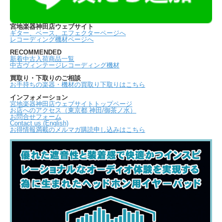
宮地楽器神田店ウェブサイト
ギター、ベース、エフェクターページへ
レコーディング機材ページへ
RECOMMENDED
新着中古入荷商品一覧
中古ヴィンテージレコーディング機材
買取り・下取りのご相談
お手持ちの楽器・機材の買取り下取りはこちら
インフォメーション
宮地楽器神田店ウェブサイトトップページ
お店へのアクセス（東京都 神田/御茶ノ水）
お問合せフォーム
Contact us (English)
お得情報満載のメルマガ購読申し込みはこちら