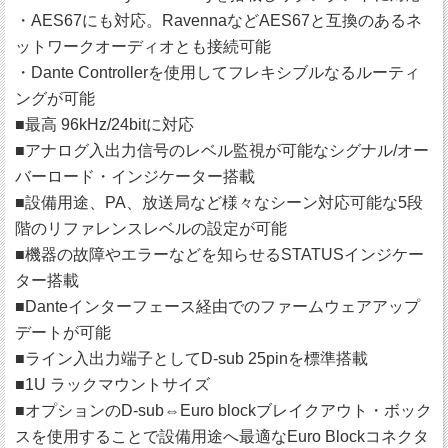
・AES67にも対応。RavennaなどAES67と互換のあるネ
ットワークオーディオとも接続可能
・Dante Controllerを使用してフレキシブルなるルーティ
ングが可能
■最高 96kHz/24bitに対応
■アナログ入出力信号のレベル監視が可能なシグナル/オー
バーロード・インジケーター搭載
■設備用途、PA、放送局など様々なシーン対応可能な5段
階のリファレンスレベルの設定が可能
■機器の故障やエラーなどを知らせるSTATUSインジケー
ター搭載
■Danteインターフェース経由でのファームウェアアップ
デートが可能
■ライン入出力端子としてD-sub 25pinを標準搭載
■1U ラックマウントサイズ
■オプションのD-sub⇔Euro blockブレイクアウト・ボック
スを使用することで設備用途へ最適なEuro Blockコネクタ