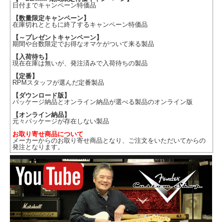
日付までキャンペーン特価品
【数量限定キャンペーン】
在庫切れとともに終了するキャンペーン特価品
【～プレゼントキャンペーン】
期間や台数限定でお得なオマケがついて来る製品
【入荷待ち】
現在在庫は無いが、発注済みで入荷待ちの製品
【定番】
RPMスタッフが選んだ定番製品
【ダウンロード版】
パッケージ納品とオンライン納品が選べる製品のオンライン版
【オンライン納品】
元々パッケージが存在しない製品
お取り寄せ商品について
メーカーからのお取り寄せ商品となり、ご注文をいただいてからの
発注となります。