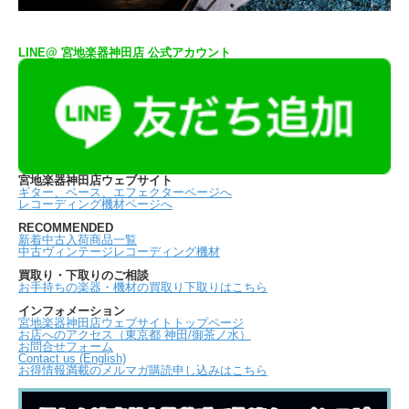
LINE@ 宮地楽器神田店 公式アカウント
宮地楽器神田店ウェブサイト
ギター、ベース、エフェクターページへ
レコーディング機材ページへ
RECOMMENDED
新着中古入荷商品一覧
中古ヴィンテージレコーディング機材
買取り・下取りのご相談
お手持ちの楽器・機材の買取り下取りはこちら
インフォメーション
宮地楽器神田店ウェブサイトトップページ
お店へのアクセス（東京都 神田/御茶ノ水）
お問合せフォーム
Contact us (English)
お得情報満載のメルマガ購読申し込みはこちら