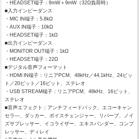
・HEADSET端子：9mW＋9mW（32Ω負荷時）
■入力インピーダンス
・MIC IN端子：5.8kΩ
・AUX IN端子：10kΩ
・HEADSET端子：1kΩ
■出力インピーダンス
・MONITOR OUT端子：1kΩ
・HEADSET端子：22Ω
■デジタル音声フォーマット
・HDMI IN端子：リニアPCM、48kHz／44.1kHz、24ビッ
ト／20ビット／16ビット、ステレオ
・USB STREAM端子：リニアPCM、48kHz、16ビット、
ステレオ
■音声エフェクト：アンチフィードバック、エコーキャン
セラ―、ダッカー、ボイスチェンジャー、リバーブ、ノイ
ズサプレッサー、イコライザー、エキスパンダー、コンプ
レッサー、ディレイ