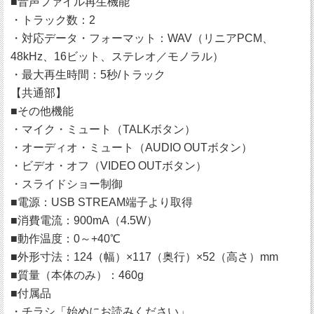
■音声ファイル再生機能
・トラック数：2
・対応データ・フォーマット：WAV（リニアPCM、
48kHz、16ビット、ステレオ／モノラル）
・最大再生時間：5秒/トラック
【共通部】
■その他機能
・マイク・ミュート（TALKボタン）
・オーディオ・ミュート（AUDIO OUTボタン）
・ビデオ・オフ（VIDEO OUTボタン）
・スライドショー制御
■電源：USB STREAM端子より取得
■消費電流：900mA（4.5W）
■動作温度：0～+40℃
■外形寸法：124（幅）×117（奥行）×52（高さ）mm
■質量（本体のみ）：460g
■付属品
・チラシ「始めにお読みください」