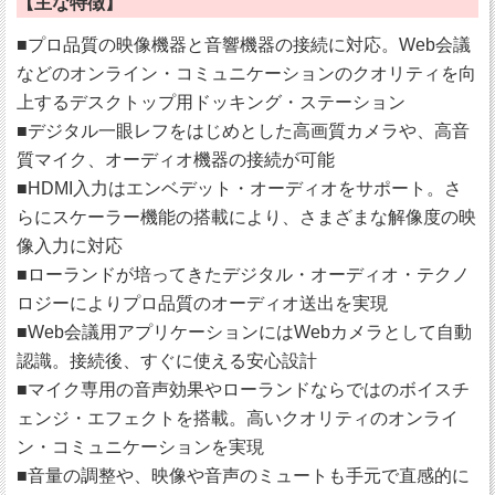
【主な特徴】
■プロ品質の映像機器と音響機器の接続に対応。Web会議
などのオンライン・コミュニケーションのクオリティを向
上するデスクトップ用ドッキング・ステーション
■デジタル一眼レフをはじめとした高画質カメラや、高音
質マイク、オーディオ機器の接続が可能
■HDMI入力はエンベデット・オーディオをサポート。さ
らにスケーラー機能の搭載により、さまざまな解像度の映
像入力に対応
■ローランドが培ってきたデジタル・オーディオ・テクノ
ロジーによりプロ品質のオーディオ送出を実現
■Web会議用アプリケーションにはWebカメラとして自動
認識。接続後、すぐに使える安心設計
■マイク専用の音声効果やローランドならではのボイスチ
ェンジ・エフェクトを搭載。高いクオリティのオンライ
ン・コミュニケーションを実現
■音量の調整や、映像や音声のミュートも手元で直感的に