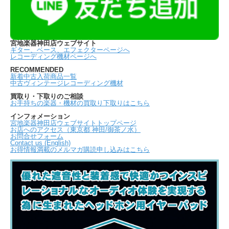
宮地楽器神田店ウェブサイト
ギター、ベース、エフェクターページへ
レコーディング機材ページへ
RECOMMENDED
新着中古入荷商品一覧
中古ヴィンテージレコーディング機材
買取り・下取りのご相談
お手持ちの楽器・機材の買取り下取りはこちら
インフォメーション
宮地楽器神田店ウェブサイトトップページ
お店へのアクセス（東京都 神田/御茶ノ水）
お問合せフォーム
Contact us (English)
お得情報満載のメルマガ購読申し込みはこちら