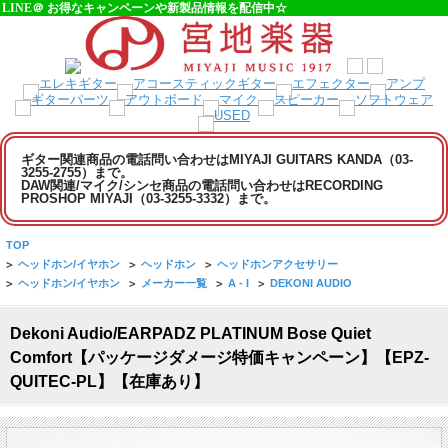
LINE＠ お得なキャンペーンや新製品情報を配信中☆
ギター関連商品の電話問い合わせはMIYAJI GUITARS KANDA（03-
3255-2755）まで。
DAW関連/マイク/シンセ商品の電話問い合わせはRECORDING
PROSHOP MIYAJI（03-3255-3332）まで。
TOP
>
ヘッドホン/イヤホン
>
ヘッドホン
>
ヘッドホンアクセサリー
>
ヘッドホン/イヤホン
>
メーカー一覧
>
A - I
>
DEKONI AUDIO
Dekoni Audio/EARPADZ PLATINUM Bose Quiet
Comfort【パッケージダメージ特価キャンペーン】【EPZ-
QUITEC-PL】【在庫あり】