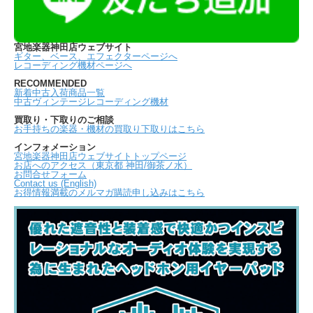
宮地楽器神田店ウェブサイト
ギター、ベース、エフェクターページへ
レコーディング機材ページへ
RECOMMENDED
新着中古入荷商品一覧
中古ヴィンテージレコーディング機材
買取り・下取りのご相談
お手持ちの楽器・機材の買取り下取りはこちら
インフォメーション
宮地楽器神田店ウェブサイトトップページ
お店へのアクセス（東京都 神田/御茶ノ水）
お問合せフォーム
Contact us (English)
お得情報満載のメルマガ購読申し込みはこちら