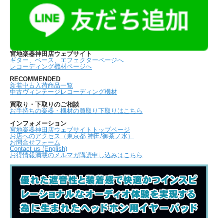
宮地楽器神田店ウェブサイト
ギター、ベース、エフェクターページへ
レコーディング機材ページへ
RECOMMENDED
新着中古入荷商品一覧
中古ヴィンテージレコーディング機材
買取り・下取りのご相談
お手持ちの楽器・機材の買取り下取りはこちら
インフォメーション
宮地楽器神田店ウェブサイトトップページ
お店へのアクセス（東京都 神田/御茶ノ水）
お問合せフォーム
Contact us (English)
お得情報満載のメルマガ購読申し込みはこちら