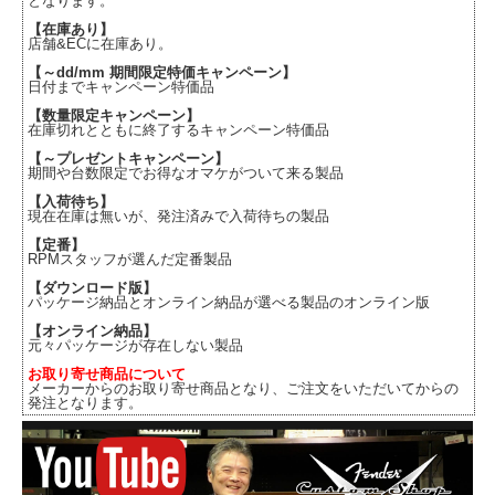
となります。
【在庫あり】
店舗&ECに在庫あり。
【～dd/mm 期間限定特価キャンペーン】
日付までキャンペーン特価品
【数量限定キャンペーン】
在庫切れとともに終了するキャンペーン特価品
【～プレゼントキャンペーン】
期間や台数限定でお得なオマケがついて来る製品
【入荷待ち】
現在在庫は無いが、発注済みで入荷待ちの製品
【定番】
RPMスタッフが選んだ定番製品
【ダウンロード版】
パッケージ納品とオンライン納品が選べる製品のオンライン版
【オンライン納品】
元々パッケージが存在しない製品
お取り寄せ商品について
メーカーからのお取り寄せ商品となり、ご注文をいただいてからの
発注となります。