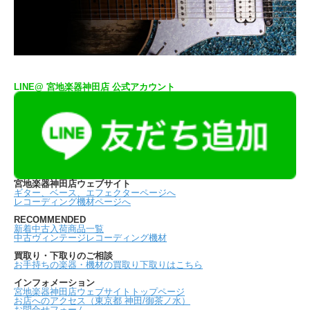
LINE@ 宮地楽器神田店 公式アカウント
宮地楽器神田店ウェブサイト
ギター、ベース、エフェクターページへ
レコーディング機材ページへ
RECOMMENDED
新着中古入荷商品一覧
中古ヴィンテージレコーディング機材
買取り・下取りのご相談
お手持ちの楽器・機材の買取り下取りはこちら
インフォメーション
宮地楽器神田店ウェブサイトトップページ
お店へのアクセス（東京都 神田/御茶ノ水）
お問合せフォーム