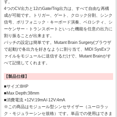
す。
4つのCV出力と12のGate/Trig出力は、すべて自由な再構
成が可能です。トリガー、ゲート、クロック分割、シンク
信号、ポリフォニック・キーボード演奏、ベロシティ、シ
ーケンサー・トランスポートといった機能を任意の出力に
割り振ることが出来ます。
パッチの設定は簡単です。Mutant Brain Surgery(ブラウザ
で起動)で各出力を好きなように割り当て、MIDI SysExフ
ァイルをモジュールに送信するだけで、Mutant Brainがす
べて記憶してくれます。
【製品仕様】
■サイズ:8HP
■Max Depth:38mm
■消費電流 +12V:19mA/-12V:4mA
※この商品はモジュール型シンセサイザー（ユーロラッ
ク・モジュラーシンセ規格）です。単品での使用はできま