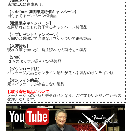
【在庫あり】
店舗&ECに在庫あり。
【～dd/mm 期間限定特価キャンペーン】
日付までキャンペーン特価品
【数量限定キャンペーン】
在庫切れとともに終了するキャンペーン特価品
【～プレゼントキャンペーン】
期間や台数限定でお得なオマケがついて来る製品
【入荷待ち】
現在在庫は無いが、発注済みで入荷待ちの製品
【定番】
RPMスタッフが選んだ定番製品
【ダウンロード版】
パッケージ納品とオンライン納品が選べる製品のオンライン版
【オンライン納品】
元々パッケージが存在しない製品
お取り寄せ商品について
メーカーからのお取り寄せ商品となり、ご注文をいただいてからの
発注となります。