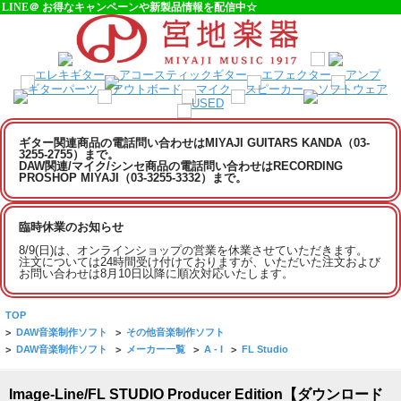
LINE＠ お得なキャンペーンや新製品情報を配信中☆
ギター関連商品の電話問い合わせはMIYAJI GUITARS KANDA（03-
3255-2755）まで。
DAW関連/マイク/シンセ商品の電話問い合わせはRECORDING
PROSHOP MIYAJI（03-3255-3332）まで。
臨時休業のお知らせ
8/9(日)は、オンラインショップの営業を休業させていただきます。
注文については24時間受け付けておりますが、いただいた注文および
お問い合わせは8月10日以降に順次対応いたします。
TOP
>
DAW音楽制作ソフト
>
その他音楽制作ソフト
>
DAW音楽制作ソフト
>
メーカー一覧
>
A - I
>
FL Studio
Image-Line/FL STUDIO Producer Edition【ダウンロード