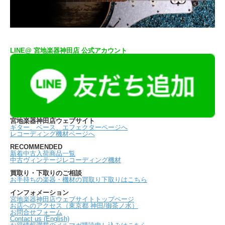
LINE@ 宮地楽器神田店 公式アカウント
宮地楽器神田店ウェブサイト
ギター、ベース、エフェクターページへ
レコーディング機材ページへ
RECOMMENDED
新着中古入荷商品一覧
中古ヴィンテージレコーディング機材
買取り・下取りのご相談
お手持ちの楽器・機材の買取り下取りはこちら
インフォメーション
宮地楽器神田店ウェブサイトトップページ
お店へのアクセス（東京都 神田/御茶ノ水）
お問合せフォーム
Contact us (English)